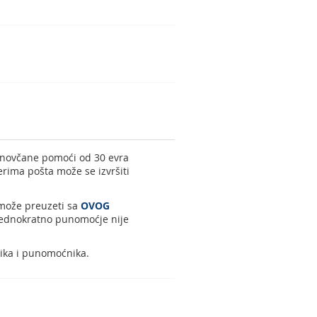
a novčane pomoći od 30 evra
erima pošta može se izvršiti
 može preuzeti sa
OVOG
 Jednokratno punomoćje nije
snika i punomoćnika.