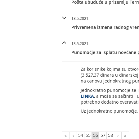
Pošta ubuduće u prizemlju Ter
18.5.2021.
Privremena izmena radnog vrem
13.5.2021.
Punomoćje za isplatu novčane 
Za korisnike kojima su otvo
(3.527,37 dinara u dinarskoj
na osnovu jednokratnog pu
Jednokratno punomoćje se i
LINKA
, a može se sačiniti
potrebno dodatno overavati
Uz jednokratno punomoćje, 
«
‹
54
55
56
57
58
›
»