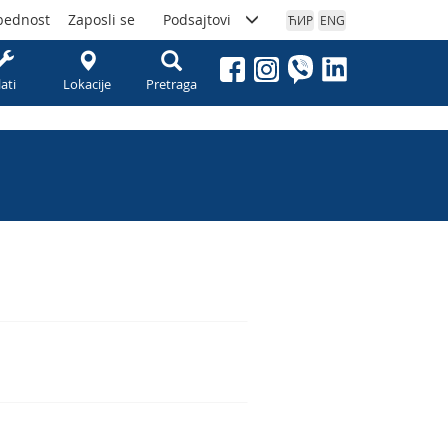
bednost
Zaposli se
Podsajtovi
ЋИР
ENG
lati
Lokacije
Pretraga