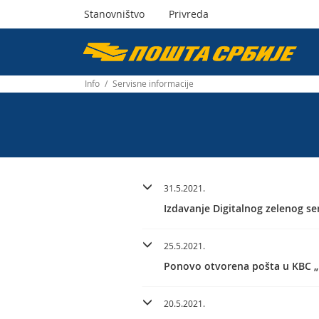
Stanovništvo
Privreda
Пошта
Србије
Info
/
Servisne informacije
д.о.о.
31.5.2021.
Izdavanje Digitalnog zelenog se
25.5.2021.
Ponovo otvorena pošta u KBC „
20.5.2021.