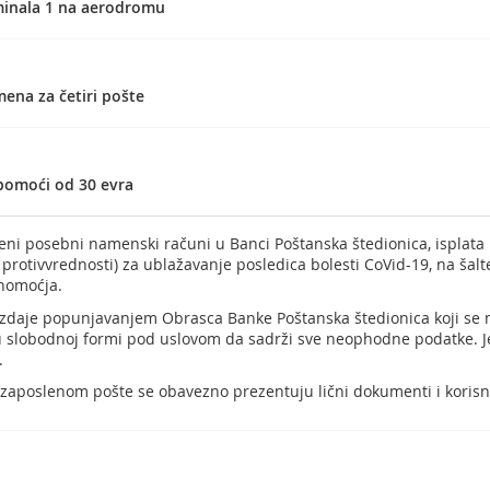
minala 1 na aerodromu
ena za četiri pošte
pomoći od 30 evra
reni posebni namenski računi u Banci Poštanska štedionica, isplat
 protivvrednosti) za ublažavanje posledica bolesti CoVid-19, na šalt
nomoćja.
zdaje popunjavanjem Obrasca Banke Poštanska štedionica koji se
 i u slobodnoj formi pod uslovom da sadrži sve neophodne podatke.
.
zaposlenom pošte se obavezno prezentuju lični dokumenti i kori