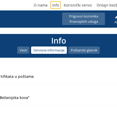
O nama
Info
Korisnički servis
Onlajn bez
Prigovori korisnika
finansijskih usluga
A
Info
Vesti
Servisne informacije
Poštanski glasnik
rtifikata u poštama
Bežanijska kosa”