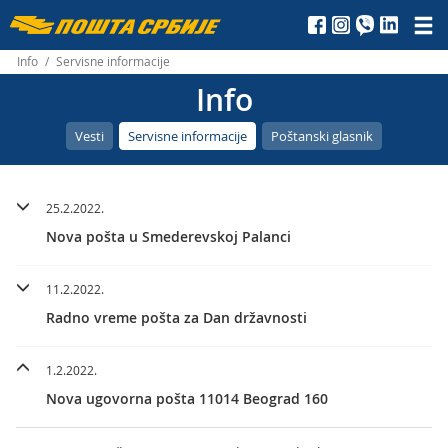
Пошта
Србије
Info
/
Servisne informacije
Info
д.о.о.
Vesti
Servisne informacije
Poštanski glasnik
25.2.2022.
Nova pošta u Smederevskoj Palanci
11.2.2022.
Radno vreme pošta za Dan državnosti
1.2.2022.
Nova ugovorna pošta 11014 Beograd 160