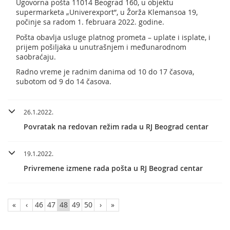
Ugovorna pošta 11014 Beograd 160, u objektu
supermarketa „Univerexport”, u Žorža Klemansoa 19,
počinje sa radom 1. februara 2022. godine.
Pošta obavlja usluge platnog prometa – uplate i isplate, i
prijem pošiljaka u unutrašnjem i međunarodnom
saobraćaju.
Radno vreme je radnim danima od 10 do 17 časova,
subotom od 9 do 14 časova.
26.1.2022.
Povratak na redovan režim rada u RJ Beograd centar
19.1.2022.
Privremene izmene rada pošta u RJ Beograd centar
«
‹
46
47
48
49
50
›
»