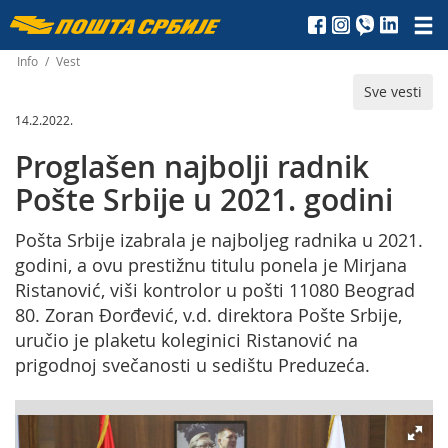
Пошта
Србије
Info
/
Vest
Sve vesti
д.о.о.
14.2.2022.
Proglašen najbolji radnik
Pošte Srbije u 2021. godini
Pošta Srbije izabrala je najboljeg radnika u 2021.
godini, a ovu prestižnu titulu ponela je Mirjana
Ristanović, viši kontrolor u pošti 11080 Beograd
80. Zoran Đorđević, v.d. direktora Pošte Srbije,
uručio je plaketu koleginici Ristanović na
prigodnoj svečanosti u sedištu Preduzeća.