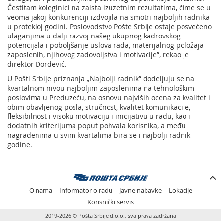
Čestitam koleginici na zaista izuzetnim rezultatima, čime se u
veoma jakoj konkurenciji izdvojila na smotri najboljih radnika
u protekloj godini. Poslovodstvo Pošte Srbije ostaje posvećeno
ulaganjima u dalji razvoj našeg ukupnog kadrovskog
potencijala i poboljšanje uslova rada, materijalnog položaja
zaposlenih, njihovog zadovoljstva i motivacije”, rekao je
direktor Đorđević.
U Pošti Srbije priznanja „Najbolji radnik” dodeljuju se na
kvartalnom nivou najboljim zaposlenima na tehnološkim
poslovima u Preduzeću, na osnovu najviših ocena za kvalitet i
obim obavljenog posla, stručnost, kvalitet komunikacije,
fleksibilnost i visoku motivaciju i inicijativu u radu, kao i
dodatnih kriterijuma poput pohvala korisnika, a među
nagrađenima u svim kvartalima bira se i najbolji radnik
godine.
O nama
Informator o radu
Javne nabavke
Lokacije
Korisnički servis
2019-2026 © Pošta Srbije d.o.o., sva prava zadržana