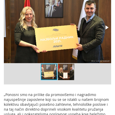
„Ponosni smo na prilike da promovišemo i nagradimo
najuspešnije zaposlene koji su se se istakli u našem brojnom
kolektivu obavljajući posebno zahtevne, tehnološke poslove i
na taj način direktno doprineli visokom kvalitetu pružanja
usluga, ali i pokazateljima poslovnog uspeha koje beležimo.