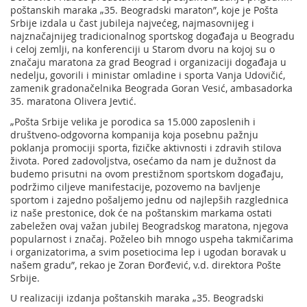
poštanskih maraka „35. Beogradski maraton”, koje je Pošta
Srbije izdala u čast jubileja najvećeg, najmasovnijeg i
najznačajnijeg tradicionalnog sportskog događaja u Beogradu
i celoj zemlji, na konferenciji u Starom dvoru na kojoj su o
značaju maratona za grad Beograd i organizaciji događaja u
nedelju, govorili i ministar omladine i sporta Vanja Udovičić,
zamenik gradonačelnika Beograda Goran Vesić, ambasadorka
35. maratona Olivera Jevtić.
„Pošta Srbije velika je porodica sa 15.000 zaposlenih i
društveno-odgovorna kompanija koja posebnu pažnju
poklanja promociji sporta, fizičke aktivnosti i zdravih stilova
života. Pored zadovoljstva, osećamo da nam je dužnost da
budemo prisutni na ovom prestižnom sportskom događaju,
podržimo ciljeve manifestacije, pozovemo na bavljenje
sportom i zajedno pošaljemo jednu od najlepših razglednica
iz naše prestonice, dok će na poštanskim markama ostati
zabeležen ovaj važan jubilej Beogradskog maratona, njegova
popularnost i značaj. Poželeo bih mnogo uspeha takmičarima
i organizatorima, a svim posetiocima lep i ugodan boravak u
našem gradu”, rekao je Zoran Đorđević, v.d. direktora Pošte
Srbije.
U realizaciji izdanja poštanskih maraka „35. Beogradski