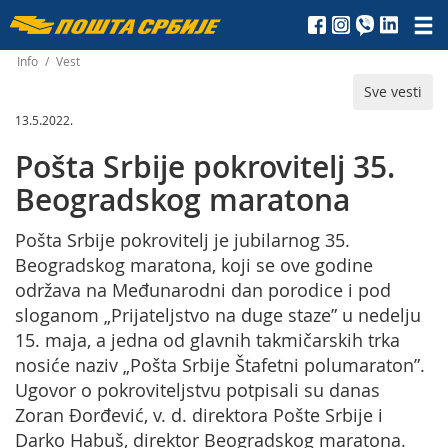
Пошта
Србије
Info
/
Vest
Sve vesti
д.о.о.
13.5.2022.
Pošta Srbije pokrovitelj 35.
Beogradskog maratona
Pošta Srbije pokrovitelj je jubilarnog 35.
Beogradskog maratona, koji se ove godine
održava na Međunarodni dan porodice i pod
sloganom „Prijateljstvo na duge staze” u nedelju
15. maja, a jedna od glavnih takmičarskih trka
nosiće naziv „Pošta Srbije Štafetni polumaraton”.
Ugovor o pokroviteljstvu potpisali su danas
Zoran Đorđević, v. d. direktora Pošte Srbije i
Darko Habuš, direktor Beogradskog maratona.