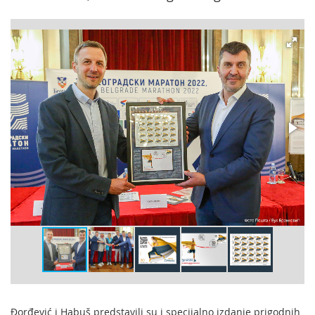
Đorđević i Habuš predstavili su i specijalno izdanje prigodnih