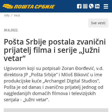
Пошта
Србије
Info
/
Vest
Sve vesti
д.о.о.
30.6.2022.
Pošta Srbije postala zvanični
prijatelj filma i serije „Južni
vetar“
Ugovorom koji su potpisali Zoran Đorđević, v.d.
direktora JP „Pošta Srbije“ i Miloš Biković u ime
produkcijske kuće „Archangel Digital Studios“,
Pošta je od danas i zvanično prijatelj jednog od
najgledanijih domaćih filmova i televizijskih
serijala - „Južni vetar“.