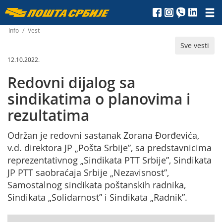
Пошта
Србије
Info
/
Vest
Sve vesti
д.о.о.
12.10.2022.
Redovni dijalog sa
sindikatima o planovima i
rezultatima
Održan je redovni sastanak Zorana Đorđevića,
v.d. direktora JP „Pošta Srbije”, sa predstavnicima
reprezentativnog „Sindikata PTT Srbije”, Sindikata
JP PTT saobraćaja Srbije „Nezavisnost”,
Samostalnog sindikata poštanskih radnika,
Sindikata „Solidarnost” i Sindikata „Radnik”.