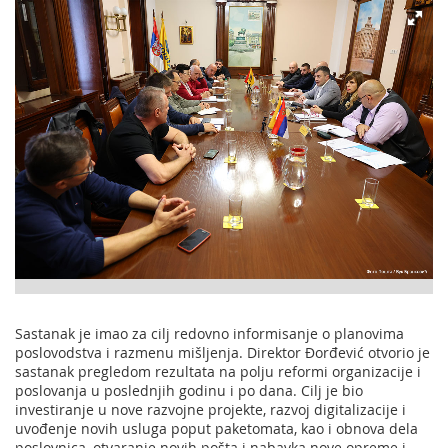
Sastanak je imao za cilj redovno informisanje o planovima
poslovodstva i razmenu mišljenja. Direktor Đorđević otvorio je
sastanak pregledom rezultata na polju reformi organizacije i
poslovanja u poslednjih godinu i po dana. Cilj je bio
investiranje u nove razvojne projekte, razvoj digitalizacije i
uvođenje novih usluga poput paketomata, kao i obnova dela
poslovnica, otvaranje novih pošta i nabavka nove opreme i