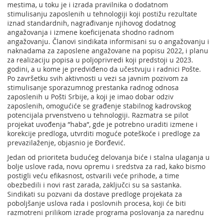
mestima, u toku je i izrada pravilnika o dodatnom
stimulisanju zaposlenih u tehnologiji koji postižu rezultate
iznad standardnih, nagrađivanje njihovog dodatnog
angažovanja i izmene koeficijenata shodno radnom
angažovanju. Članovi sindikata informisani su o angažovanju i
naknadama za zaposlene angažovane na popisu 2022, i planu
za realizaciju popisa u poljoprivredi koji predstoji u 2023.
godini, a u kome je predviđeno da učestvuju i radnici Pošte.
Po završetku svih aktivnosti u vezi sa javnim pozivom za
stimulisanje sporazumnog prestanka radnog odnosa
zaposlenih u Pošti Srbije, a koji je imao dobar odziv
zaposlenih, omogućiće se građenje stabilnog kadrovskog
potencijala prvenstveno u tehnologiji. Razmatra se pilot
projekat uvođenja ”haba”, gde je potrebno uraditi izmene i
korekcije predloga, utvrditi moguće poteškoće i predloge za
prevazilaženje, objasnio je Đorđević.
Jedan od prioriteta budućeg delovanja biće i stalna ulaganja u
bolje uslove rada, novu opremu i sredstva za rad, kako bismo
postigli veću efikasnost, ostvarili veće prihode, a time
obezbedili i novi rast zarada, zaključci su sa sastanka.
Sindikati su pozvani da dostave predloge projekata za
poboljšanje uslova rada i poslovnih procesa, koji će biti
razmotreni prilikom izrade programa poslovanja za narednu