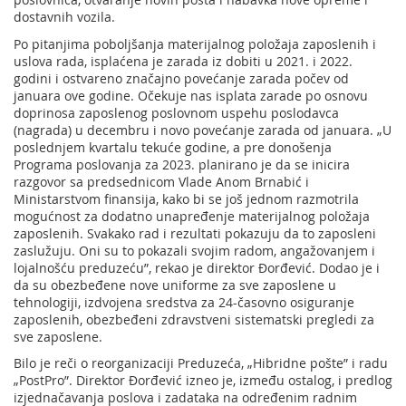
dostavnih vozila.
Po pitanjima poboljšanja materijalnog položaja zaposlenih i
uslova rada, isplaćena je zarada iz dobiti u 2021. i 2022.
godini i ostvareno značajno povećanje zarada počev od
januara ove godine. Očekuje nas isplata zarade po osnovu
doprinosa zaposlenog poslovnom uspehu poslodavca
(nagrada) u decembru i novo povećanje zarada od januara. „U
poslednjem kvartalu tekuće godine, a pre donošenja
Programa poslovanja za 2023. planirano je da se inicira
razgovor sa predsednicom Vlade Anom Brnabić i
Ministarstvom finansija, kako bi se još jednom razmotrila
mogućnost za dodatno unapređenje materijalnog položaja
zaposlenih. Svakako rad i rezultati pokazuju da to zaposleni
zaslužuju. Oni su to pokazali svojim radom, angažovanjem i
lojalnošću preduzeću”, rekao je direktor Đorđević. Dodao je i
da su obezbeđene nove uniforme za sve zaposlene u
tehnologiji, izdvojena sredstva za 24-časovno osiguranje
zaposlenih, obezbeđeni zdravstveni sistematski pregledi za
sve zaposlene.
Bilo je reči o reorganizaciji Preduzeća, „Hibridne pošte” i radu
„PostPro”. Direktor Đorđević izneo je, između ostalog, i predlog
izjednačavanja poslova i zadataka na određenim radnim