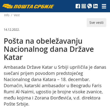
Пошта
Србије
Info
/
Vest
Sve vesti
д.о.о.
14.12.2022.
Pošta na obeležavanju
Nacionalnog dana Države
Katar
Ambasada Države Katar u Srbiji upriličila je danas
svečani prijem povodom predstojećeg
Nacionalnog dana Katara – 18. decembar.
Domaćin, katarski ambasador u Beogradu Faris
Rumi Al-Naimi, ugostio je brojne visoke zvanice,
među kojima i Zorana Đorđevića, v.d. direktora
Pošte Srbije.