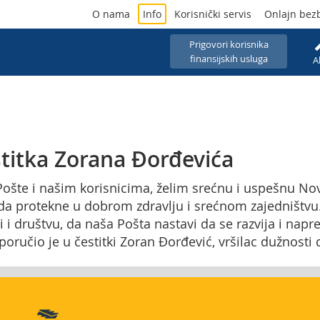
O nama
Info
Korisnički servis
Onlajn bez
Prigovori korisnika
finansijskih usluga
A
titka Zorana Đorđevića
 Pošte i našim korisnicima, želim srećnu i uspešnu N
da protekne u dobrom zdravlju i srećnom zajedništvu. 
i i društvu, da naša Pošta nastavi da se razvija i nap
oručio je u čestitki Zoran Đorđević, vršilac dužnosti d