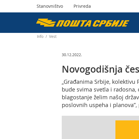
Stanovništvo
Privreda
Пошта
Србије
Info
/
Vest
д.о.о.
30.12.2022.
Novogodišnja čes
„Građanima Srbije, kolektivu
bude svima svetla i radosna, 
blagostanje želim našoj držav
poslovnih uspeha i planova”, p