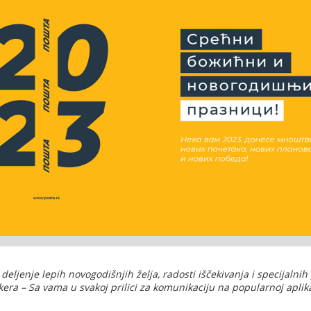
eljenje lepih novogodišnjih želja, radosti iščekivanja i specijaln
kera – Sa vama u svakoj prilici za komunikaciju na popularnoj aplika