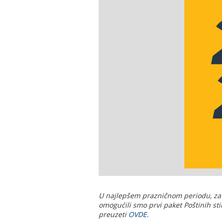
U najlepšem prazničnom periodu, za d
omogućili smo prvi paket Poštinih sti
preuzeti
OVDE
.