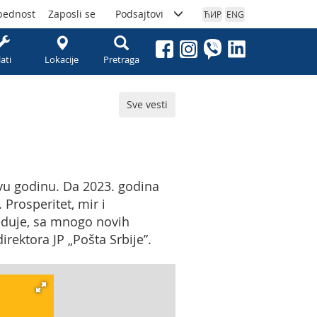
bednost
Zaposli se
Podsajtovi
ЋИР
ENG
lati
Lokacije
Pretraga
Sve vesti
ovu godinu. Da 2023. godina
Prosperitet, mir i
reduje, sa mnogo novih
irektora JP „Pošta Srbije”.