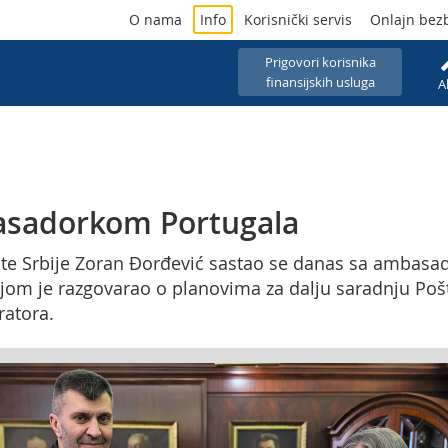
O nama
Info
Korisnički servis
Onlajn bez
Prigovori korisnika
finansijskih usluga
A
asadorkom Portugala
ošte Srbije Zoran Đorđević sastao se danas sa ambasad
jom je razgovarao o planovima za dalju saradnju Pošt
ratora.