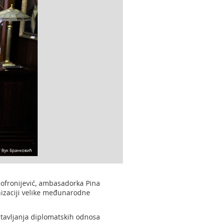
Sofronijević, ambasadorka Pina
anizaciji velike međunarodne
stavljanja diplomatskih odnosa