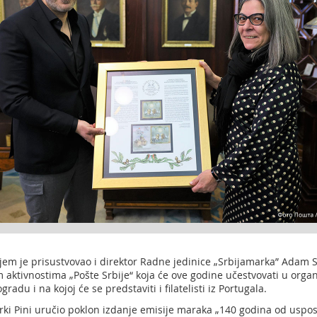
jem je prisustvovao i direktor Radne jedinice „Srbijamarka” Adam 
m aktivnostima „Pošte Srbije“ koja će ove godine učestvovati u org
ogradu i na kojoj će se predstaviti i filatelisti iz Portugala.
ki Pini uručio poklon izdanje emisije maraka „140 godina od uspo