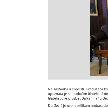
Na sastanku u središtu Preduzeća ko
upoznata je sa budućim filatelistički
filatelističke izložbe „Balkanfila“ u Be
Đorđević je ovom prilikom ambasador