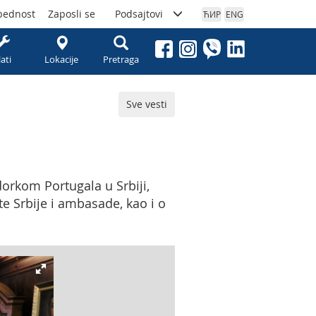
bednost
Zaposli se
Podsajtovi
ЋИР
ENG
lati
Lokacije
Pretraga
Sve vesti
orkom Portugala u Srbiji,
e Srbije i ambasade, kao i o