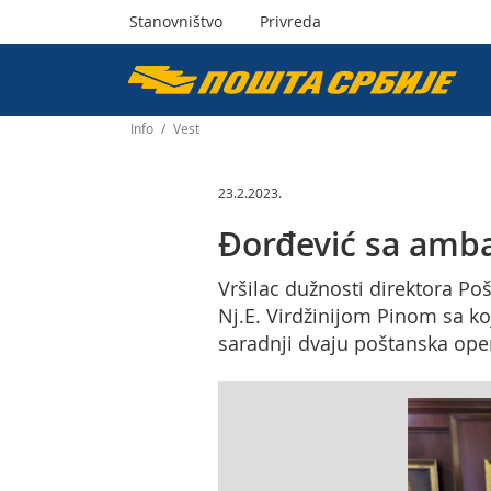
Stanovništvo
Privreda
Пошта
Србије
Info
/
Vest
д.о.о.
23.2.2023.
Đorđević sa amb
Vršilac dužnosti direktora P
Nj.E. Virdžinijom Pinom sa ko
saradnji dvaju poštanska ope