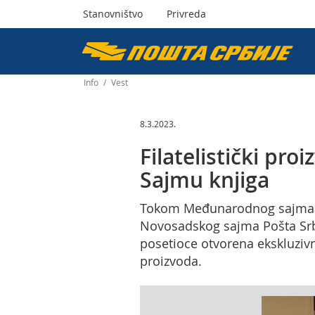
Stanovništvo
Privreda
Пошта
Србије
Info
/
Vest
д.о.о.
8.3.2023.
Filatelistički pr
Sajmu knjiga
Tokom Međunarodnog sajma kn
Novosadskog sajma Pošta Srbi
posetioce otvorena ekskluzivn
proizvoda.