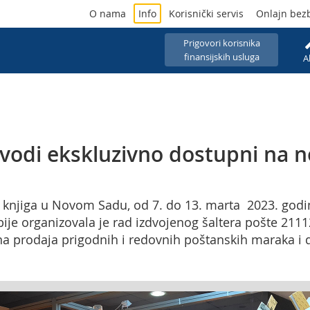
O nama
Info
Korisnički servis
Onlajn bez
Prigovori korisnika
finansijskih usluga
A
oizvodi ekskluzivno dostupni n
jiga u Novom Sadu, od 7. do 13. marta 2023. godine
je organizovala je rad izdvojenog šaltera pošte 2111
a prodaja prigodnih i redovnih poštanskih maraka i dr