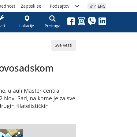
bednost
Zaposli se
Podsajtovi
ЋИР
ENG
lati
Lokacije
Pretraga
Sve vesti
a novosadskom
, u auli Master centra
2 Novi Sad, na kome je za sve
ugih filatelističkih