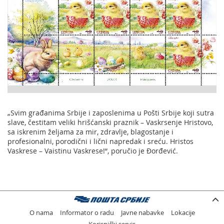
„Svim građanima Srbije i zaposlenima u Pošti Srbije koji sutra
slave, čestitam veliki hrišćanski praznik – Vaskrsenje Hristovo,
sa iskrenim željama za mir, zdravlje, blagostanje i
profesionalni, porodični i lični napredak i sreću. Hristos
Vaskrese – Vaistinu Vaskrese!“, poručio je Đorđević.
O nama
Informator o radu
Javne nabavke
Lokacije