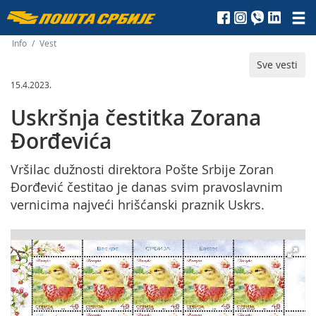
Пошта
Србије
Info
/
Vest
Sve vesti
д.о.о.
15.4.2023.
Uskršnja čestitka Zorana
Đorđevića
Vršilac dužnosti direktora Pošte Srbije Zoran
Đorđević čestitao je danas svim pravoslavnim
vernicima najveći hrišćanski praznik Uskrs.