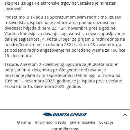
ekspres usluga i elektronske trgovine”, istakao je ministar
Jovanović.
Podsetimo, u skladu sa Sporazumom svim radnicima, izuzev
rukovodstva, isplaćena je jednokratna pomoć u iznosu od
dvadeset hiljada dinara 23. i 24. novembra prošle godine.
Vladina Komisija za davanje saglasnosti za novo zapošljavanje
dala je saglasnost JP „Pošta Srbije” za prijem u radni odnos na
neodređeno vreme za ukupno 232 izvršioca 28. novembra, a
za dodatno radno angažovanje na određeno vreme za 190 lica
26. decembra.
Takođe, Aneksom 2 kolektivnog ugovora za JP „Pošta Srbije”
potpisanim 4. decembra prošle godine definisano je
povećanje plata svim zaposlenima u tehnologiji u iznosu od
10% od 1. novembra 2023. godine, te je isplata prve uvećane
zarade bila 15. decembra 2023. godine.
O nama
Informator o radu
Javne nabavke
Lokacije
Korisnički servis