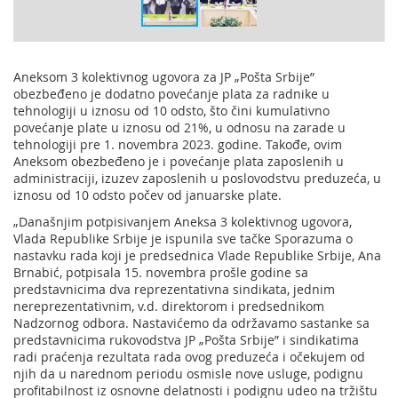
Aneksom 3 kolektivnog ugovora za JP „Pošta Srbije”
obezbeđeno je dodatno povećanje plata za radnike u
tehnologiji u iznosu od 10 odsto, što čini kumulativno
povećanje plate u iznosu od 21%, u odnosu na zarade u
tehnologiji pre 1. novembra 2023. godine. Takođe, ovim
Aneksom obezbeđeno je i povećanje plata zaposlenih u
administraciji, izuzev zaposlenih u poslovodstvu preduzeća, u
iznosu od 10 odsto počev od januarske plate.
„Današnjim potpisivanjem Aneksa 3 kolektivnog ugovora,
Vlada Republike Srbije je ispunila sve tačke Sporazuma o
nastavku rada koji je predsednica Vlade Republike Srbije, Ana
Brnabić, potpisala 15. novembra prošle godine sa
predstavnicima dva reprezentativna sindikata, jednim
nereprezentativnim, v.d. direktorom i predsednikom
Nadzornog odbora. Nastavićemo da održavamo sastanke sa
predstavnicima rukovodstva JP „Pošta Srbije” i sindikatima
radi praćenja rezultata rada ovog preduzeća i očekujem od
njih da u narednom periodu osmisle nove usluge, podignu
profitabilnost iz osnovne delatnosti i podignu udeo na tržištu