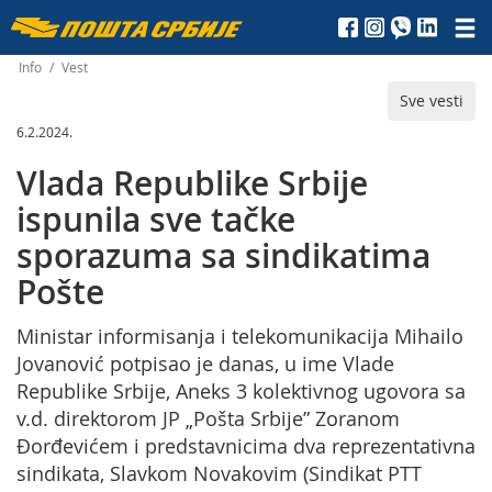
Пошта
Србије
Info
/
Vest
Sve vesti
д.о.о.
6.2.2024.
Vlada Republike Srbije
ispunila sve tačke
sporazuma sa sindikatima
Pošte
Ministar informisanja i telekomunikacija Mihailo
Jovanović potpisao je danas, u ime Vlade
Republike Srbije, Aneks 3 kolektivnog ugovora sa
v.d. direktorom JP „Pošta Srbije” Zoranom
Đorđevićem i predstavnicima dva reprezentativna
sindikata, Slavkom Novakovim (Sindikat PTT