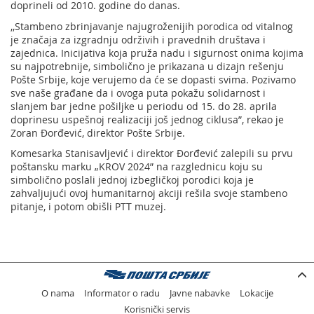
doprineli od 2010. godine do danas.
‚‚Stambeno zbrinjavanje najugroženijih porodica od vitalnog
je značaja za izgradnju održivih i pravednih društava i
zajednica. Inicijativa koja pruža nadu i sigurnost onima kojima
su najpotrebnije, simbolično je prikazana u dizajn rešenju
Pošte Srbije, koje verujemo da će se dopasti svima. Pozivamo
sve naše građane da i ovoga puta pokažu solidarnost i
slanjem bar jedne pošiljke u periodu od 15. do 28. aprila
doprinesu uspešnoj realizaciji još jednog ciklusa”, rekao je
Zoran Đorđević, direktor Pošte Srbije.
Komesarka Stanisavljević i direktor Đorđević zalepili su prvu
poštansku marku „KROV 2024” na razglednicu koju su
simbolično poslali jednoj izbegličkoj porodici koja je
zahvaljujući ovoj humanitarnoj akciji rešila svoje stambeno
pitanje, i potom obišli PTT muzej.
O nama
Informator o radu
Javne nabavke
Lokacije
Korisnički servis