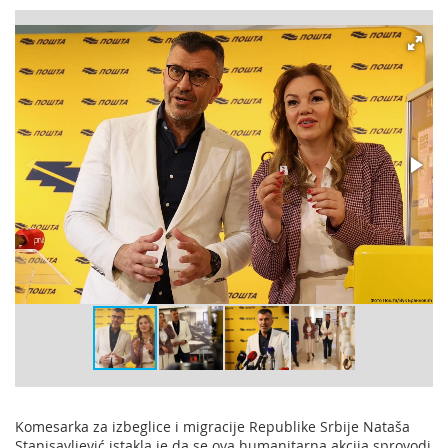
Komesarka za izbeglice i migracije Republike Srbije Nataša
Stanisavljević istakla je da se ova humanitarna akcija sprovodi