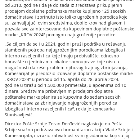
od 2010. godine i da je do sada iz sredstava prikupljenih
prodajom doplatne poštanske marke kupljeno 125 seoskih
domaćinstava i zbrinuto isto toliko ugroženih porodica koje
su, zahvaljujući ovim sredstvima, dobile krov nad glavom i
pozvala sve zainteresovane da kupovinom doplatne poštanske
marke ‚‚KROV 2024” pomognu najugroženije porodice.
‚‚Sa ciljem da se i u 2024. godini pruži podrška u rešavanju
stambenih potreba najugroženijim porodicama izbeglica i
interno raseljenih lica koje imaju prebivalište, odnosno
boravište u jedinicama lokalne samouprave koje nisu u
mogućnosti da reše problem njihovog trajnog zbrinjavanja,
Komesarijat je predložio izdavanje doplatne poštanske marke
„KROV 2024” u periodu od 15. aprila do 28. aprila 2024.
godine u tiražu od 1.500.000 primeraka, u apoenima od 10
dinara. Sredstvima pribavljenim prodajom doplatne
poštanske marke planira se kupovina do sedam seoskih
domaćinstava za zbrinjavanje najugroženijih porodica
izbeglica i interno raseljenih lica”, rekla je komesarka
Stanisavljević.
Direktor Pošte Srbije Zoran Đorđević naglasio je da Pošta
Srbije snažno podržava ovu humanitarnu akciju Vlade Srbije i
Komesarijata, i izrazio zahvalnost svim građanima koji su joj