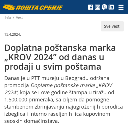
Пошта
Србије
Info
/
Vest
Sve vesti
д.о.о.
15.4.2024.
Doplatna poštanska marka
„KROV 2024” od danas u
prodaji u svim poštama
Danas je u PTT muzeju u Beogradu održana
promocija
Doplatne poštanske marke „KROV
2024”,
koja se i ove godine štampa u tiražu od
1.500.000 primeraka, sa ciljem da pomogne
stambenom zbrinjavanju najugroženijih porodica
izbeglica i interno raseljenih lica kupovinom
seoskih domaćinstava.