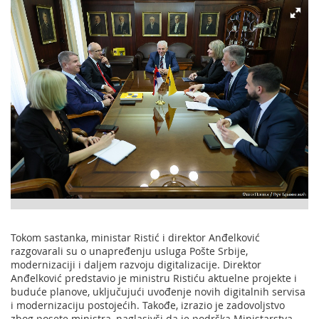
Tokom sastanka, ministar Ristić i direktor Anđelković
razgovarali su o unapređenju usluga Pošte Srbije,
modernizaciji i daljem razvoju digitalizacije. Direktor
Anđelković predstavio je ministru Ristiću aktuelne projekte i
buduće planove, uključujući uvođenje novih digitalnih servisa
i modernizaciju postojećih. Takođe, izrazio je zadovoljstvo
zbog posete ministra, naglasivši da je podrška Ministarstva