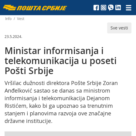
Пошта
Србије
Info
/
Vest
Sve vesti
д.о.о.
23.5.2024.
Ministar informisanja i
telekomunikacija u poseti
Pošti Srbije
Vršilac dužnosti direktora Pošte Srbije Zoran
Anđelković sastao se danas sa ministrom
informisanja i telekomunikacija Dejanom
Ristićem, kako bi ga upoznao sa trenutnim
stanjem i planovima razvoja ove značajne
državne institucije.