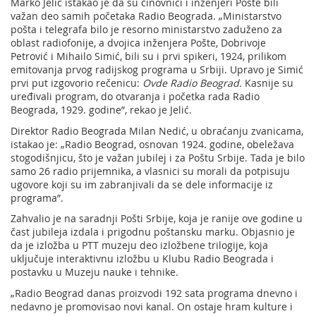
Marko Jelić istakao je da su činovnici i inženjeri Pošte bili
važan deo samih početaka Radio Beograda. „Ministarstvo
pošta i telegrafa bilo je resorno ministarstvo zaduženo za
oblast radiofonije, a dvojica inženjera Pošte, Dobrivoje
Petrović i Mihailo Simić, bili su i prvi spikeri, 1924, prilikom
emitovanja prvog radijskog programa u Srbiji. Upravo je Simić
prvi put izgovorio rečenicu:
Ovde Radio Beograd
.
Kasnije su
uređivali program, do otvaranja i početka rada Radio
Beograda, 1929. godine”, rekao je Jelić.
Direktor Radio Beograda Milan Nedić, u obraćanju zvanicama,
istakao je: „Radio Beograd, osnovan 1924. godine, obeležava
stogodišnjicu, što je važan jubilej i za Poštu Srbije. Tada je bilo
samo 26 radio prijemnika, a vlasnici su morali da potpisuju
ugovore koji su im zabranjivali da se dele informacije iz
programa”.
Zahvalio je na saradnji Pošti Srbije, koja je ranije ove godine u
čast jubileja izdala i prigodnu poštansku marku. Objasnio je
da je izložba u PTT muzeju deo izložbene trilogije, koja
uključuje interaktivnu izložbu u Klubu Radio Beograda i
postavku u Muzeju nauke i tehnike.
„Radio Beograd danas proizvodi 192 sata programa dnevno i
nedavno je promovisao novi kanal. On ostaje hram kulture i