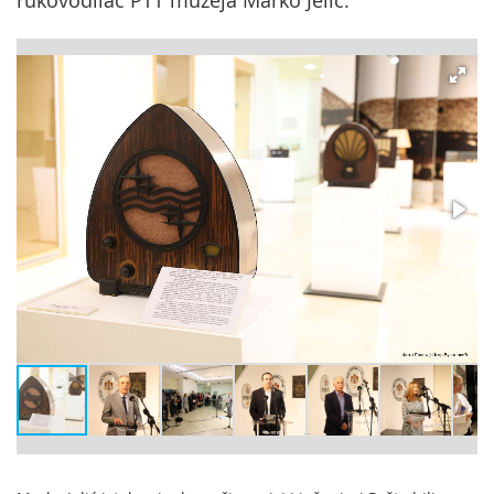
rukovodilac PTT muzeja Marko Jelić.