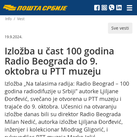
Пошта
Србије
Info
/
Vest
Sve vesti
д.о.о.
19.9.2024.
Izložba u čast 100 godina
Radio Beograda do 9.
oktobra u PTT muzeju
Izložba „Na talasima radija: Radio Beograd – 100
godina radiodifuzije u Srbiji” autorke Ljiljane
Đorđević, svečano je otvorena u PTT muzeju i
trajaće do 9. oktobra. Učesnici na otvaranju
izložbe danas bili su direktor Radio Beograda
Milan Nedić, autorka izložbe Ljiljana Đorđević,
inženjer i kolekcionar Miodrag Gligorić, i