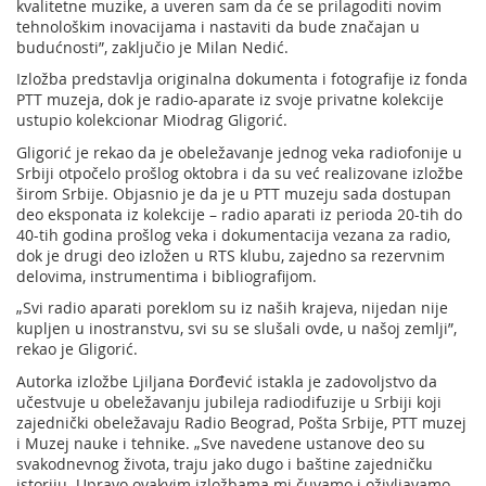
kvalitetne muzike, a uveren sam da će se prilagoditi novim
tehnološkim inovacijama i nastaviti da bude značajan u
budućnosti”, zaključio je Milan Nedić.
Izložba predstavlja originalna dokumenta i fotografije iz fonda
PTT muzeja, dok je radio-aparate iz svoje privatne kolekcije
ustupio kolekcionar Miodrag Gligorić.
Gligorić je rekao da je obeležavanje jednog veka radiofonije u
Srbiji otpočelo prošlog oktobra i da su već realizovane izložbe
širom Srbije. Objasnio je da je u PTT muzeju sada dostupan
deo eksponata iz kolekcije – radio aparati iz perioda 20-tih do
40-tih godina prošlog veka i dokumentacija vezana za radio,
dok je drugi deo izložen u RTS klubu, zajedno sa rezervnim
delovima, instrumentima i bibliografijom.
„Svi radio aparati poreklom su iz naših krajeva, nijedan nije
kupljen u inostranstvu, svi su se slušali ovde, u našoj zemlji”,
rekao je Gligorić.
Autorka izložbe Ljiljana Đorđević istakla je zadovoljstvo da
učestvuje u obeležavanju jubileja radiodifuzije u Srbiji koji
zajednički obeležavaju Radio Beograd, Pošta Srbije, PTT muzej
i Muzej nauke i tehnike. „Sve navedene ustanove deo su
svakodnevnog života, traju jako dugo i baštine zajedničku
istoriju. Upravo ovakvim izložbama mi čuvamo i oživljavamo