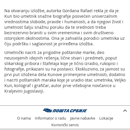
Na otvaranju izložbe, autorka Gordana Rafael rekla je da je
Kun bio umetnik snažne biografije posvećen univerzalnim
vrednostima slobode, pravde i humanosti, a da njegovi život i
umetnost šalju snažnu poruku da te vrednosti treba
bezrezervno braniti u svim vremenima i svim društveno-
istorijskim okolnostima. Ona je zahvalila porodici umetnika uz
čiju podršku i saglasnost je priređena izložba.
Umetnički nacrti za prigodne poštanske marke, deo
neusvojenih idejnih rešenja, lične stvari i predmeti, poput
slikarskog pribora i štafelaja koje je lično izradio, rukopisi i
fotografije, prikazani su na postavci. Ekskluzivno, za javnost su
prvi put izložena dela Kunove primenjene umetnosti, dodatno
i nacrti poštanskih maraka koje je uradio otac umetnika, Veljko
Kun, ksilograf i grafičar, autor prve višebojne novčanice u
Kraljevini Jugoslaviji.
O nama
Informator o radu
Javne nabavke
Lokacije
Korisnički servis