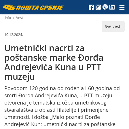
Пошта
Србије
Info
/
Vest
Sve vesti
д.о.о.
10.12.2024.
Umetnički nacrti za
poštanske marke Đorđa
Andrejevića Kuna u PTT
muzeju
Povodom 120 godina od rođenja i 60 godina od
smrti Đorđa Andrejevića Kuna, u PTT muzeju
otvorena je tematska izložba umetnikovog
stvaralaštva u oblasti filatelije i primenjene
umetnosti. Izložba „Malo poznati Đorđe
Andrejević Kun: umetnički nacrti za poštanske