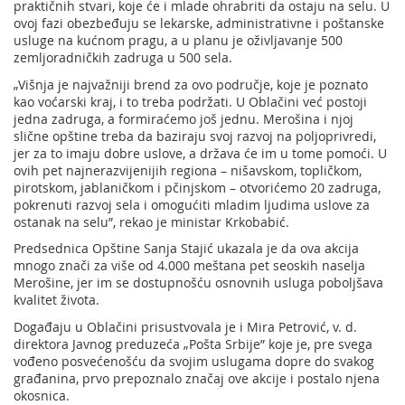
praktičnih stvari, koje će i mlade ohrabriti da ostaju na selu. U
ovoj fazi obezbeđuju se lekarske, administrativne i poštanske
usluge na kućnom pragu, a u planu je oživljavanje 500
zemljoradničkih zadruga u 500 sela.
„Višnja je najvažniji brend za ovo područje, koje je poznato
kao voćarski kraj, i to treba podržati. U Oblačini već postoji
jedna zadruga, a formiraćemo još jednu. Merošina i njoj
slične opštine treba da baziraju svoj razvoj na poljoprivredi,
jer za to imaju dobre uslove, a država će im u tome pomoći. U
ovih pet najnerazvijenijih regiona – nišavskom, topličkom,
pirotskom, jablaničkom i pčinjskom – otvorićemo 20 zadruga,
pokrenuti razvoj sela i omogućiti mladim ljudima uslove za
ostanak na selu”, rekao je ministar Krkobabić.
Predsednica Opštine Sanja Stajić ukazala je da ova akcija
mnogo znači za više od 4.000 meštana pet seoskih naselja
Merošine, jer im se dostupnošću osnovnih usluga poboljšava
kvalitet života.
Događaju u Oblačini prisustvovala je i Mira Petrović, v. d.
direktora Javnog preduzeća „Pošta Srbije” koje je, pre svega
vođeno posvećenošću da svojim uslugama dopre do svakog
građanina, prvo prepoznalo značaj ove akcije i postalo njena
okosnica.