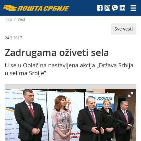
Пошта
Србије
Info
/
Vest
Sve vesti
д.о.о.
24.2.2017.
Zadrugama oživeti sela
U selu Oblačina nastavljena akcija „Država Srbija
u selima Srbije”