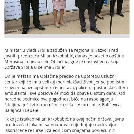
Ministar u Vladi Srbije zadužen za regionalni razvoj i rad
javnih preduzeća Milan Krkobabić, danas je posetio opštinu
Merošina i obišao selo Oblačina, gde je nastavljena akcija
„Država Srbija u selima Srbije”.
On je meštanima Oblačine predao na upotrebu uslužni
centar koji će im u velikoj meri olakšati život, jer se pod istim
krovom nalaze opštinska ispostava, pokretni poštanski šalter i
ambulanta i sve poslove će moći da obave u istom danu. Od
naredne sedmice ova pogodnost biće na raspolaganju i
žiteljima još četiri merošinska sela – Azbresnice, Baličevca,
Balajnca i Lepaje.
Kako je istakao Milan Krkobabić, na ovaj način država, javna
preduzeća i lokalne samouprave objedinjuju nedovoljno
iskorišćene resurse i zajedničkim snagama pokreću niz