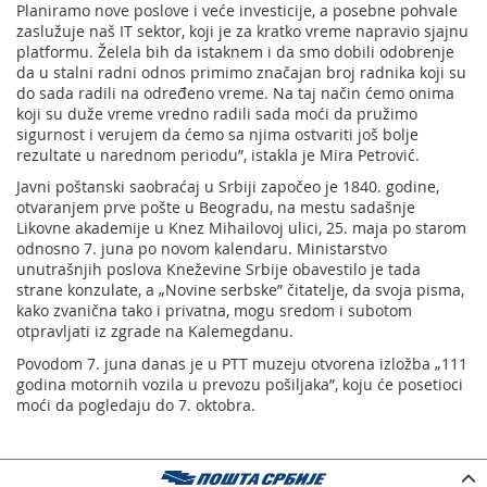
Planiramo nove poslove i veće investicije, a posebne pohvale
zaslužuje naš IT sektor, koji je za kratko vreme napravio sjajnu
platformu. Želela bih da istaknem i da smo dobili odobrenje
da u stalni radni odnos primimo značajan broj radnika koji su
do sada radili na određeno vreme. Na taj način ćemo onima
koji su duže vreme vredno radili sada moći da pružimo
sigurnost i verujem da ćemo sa njima ostvariti još bolje
rezultate u narednom periodu”, istakla je Mira Petrović.
Javni poštanski saobraćaj u Srbiji započeo je 1840. godine,
otvaranjem prve pošte u Beogradu, na mestu sadašnje
Likovne akademije u Knez Mihailovoj ulici, 25. maja po starom
odnosno 7. juna po novom kalendaru. Ministarstvo
unutrašnjih poslova Kneževine Srbije obavestilo je tada
strane konzulate, a „Novine serbske” čitatelje, da svoja pisma,
kako zvanična tako i privatna, mogu sredom i subotom
otpravljati iz zgrade na Kalemegdanu.
Povodom 7. juna danas je u PTT muzeju otvorena izložba „111
godina motornih vozila u prevozu pošiljaka”, koju će posetioci
moći da pogledaju do 7. oktobra.