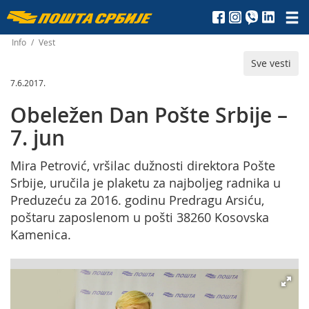
Пошта
Србије
Info
/
Vest
Sve vesti
д.о.о.
7.6.2017.
Obeležen Dan Pošte Srbije –
7. jun
Mira Petrović, vršilac dužnosti direktora Pošte
Srbije, uručila je plaketu za najboljeg radnika u
Preduzeću za 2016. godinu Predragu Arsiću,
poštaru zaposlenom u pošti 38260 Kosovska
Kamenica.