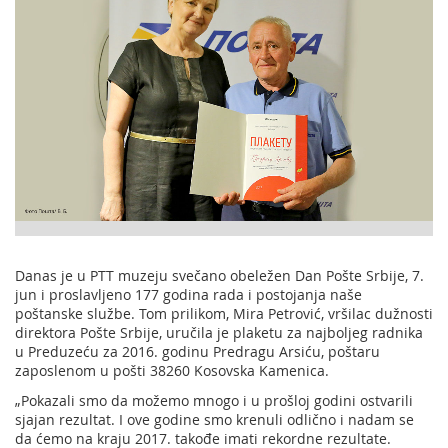
Danas je u PTT muzeju svečano obeležen Dan Pošte Srbije, 7.
jun i proslavljeno 177 godina rada i postojanja naše
poštanske službe. Tom prilikom, Mira Petrović, vršilac dužnosti
direktora Pošte Srbije, uručila je plaketu za najboljeg radnika
u Preduzeću za 2016. godinu Predragu Arsiću, poštaru
zaposlenom u pošti 38260 Kosovska Kamenica.
„Pokazali smo da možemo mnogo i u prošloj godini ostvarili
sjajan rezultat. I ove godine smo krenuli odlično i nadam se
da ćemo na kraju 2017. takođe imati rekordne rezultate.