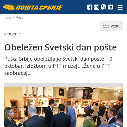
Пошта
Србије
Info
/
Vest
Sve vesti
д.о.о.
9.10.2017.
Obeležen Svetski dan pošte
Pošta Srbije obeležila je Svetski dan pošte – 9.
oktobar, izložbom u PTT muzeju „Žene u PTT
saobraćaju”.