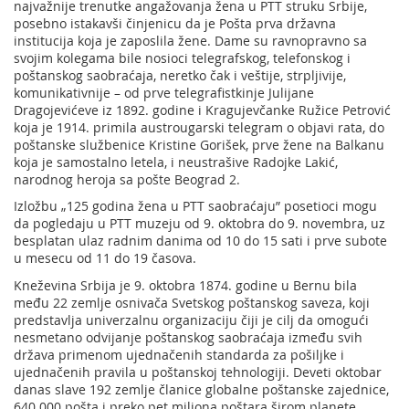
najvažnije trenutke angažovanja žena u PTT struku Srbije,
posebno istakavši činjenicu da je Pošta prva državna
institucija koja je zaposlila žene. Dame su ravnopravno sa
svojim kolegama bile nosioci telegrafskog, telefonskog i
poštanskog saobraćaja, neretko čak i veštije, strpljivije,
komunikativnije – od prve telegrafistkinje Julijane
Dragojevićeve iz 1892. godine i Kragujevčanke Ružice Petrović
koja je 1914. primila austrougarski telegram o objavi rata, do
poštanske službenice Kristine Gorišek, prve žene na Balkanu
koja je samostalno letela, i neustrašive Radojke Lakić,
narodnog heroja sa pošte Beograd 2.
Izložbu „125 godina žena u PTT saobraćaju” posetioci mogu
da pogledaju u PTT muzeju od 9. oktobra do 9. novembra, uz
besplatan ulaz radnim danima od 10 do 15 sati i prve subote
u mesecu od 11 do 19 časova.
Kneževina Srbija je 9. oktobra 1874. godine u Bernu bila
među 22 zemlje osnivača Svetskog poštanskog saveza, koji
predstavlja univerzalnu organizaciju čiji je cilj da omogući
nesmetano odvijanje poštanskog saobraćaja između svih
država primenom ujednačenih standarda za pošiljke i
ujednačenih pravila u poštanskoj tehnologiji. Deveti oktobar
danas slave 192 zemlje članice globalne poštanske zajednice,
640.000 pošta i preko pet miliona poštara širom planete.