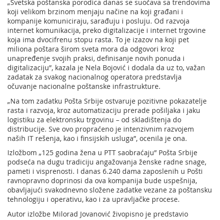
„Svetska poštanska porodica danas se suočava sa trendovima
koji velikom brzinom menjaju načine na koji građani i
kompanije komuniciraju, sarađuju i posluju. Od razvoja
internet komunikacija, preko digitalizacije i internet trgovine
koja ima dvocifrenu stopu rasta. To je izazov na koji pet
miliona poštara širom sveta mora da odgovori kroz
unapređenje svojih praksi, definisanje novih ponuda i
digitalizaciju”, kazala je Nela Bojović i dodala da uz to, važan
zadatak za svakog nacionalnog operatora predstavlja
očuvanje nacionalne poštanske infrastrukture.
„Na tom zadatku Pošta Srbije ostvaruje pozitivne pokazatelje
rasta i razvoja, kroz automatizaciju prerade pošiljaka i jaku
logistiku za elektronsku trgovinu – od skladištenja do
distribucije. Sve ovo propraćeno je intenzivnim razvojem
naših IT rešenja, kao i finsijskih usluga”, ocenila je ona.
Izložbom „125 godina žena u PTT saobraćaju” Pošta Srbije
podseća na dugu tradiciju angažovanja ženske radne snage,
pameti i visprenosti. I danas 6.240 dama zaposlenih u Pošti
ravnopravno doprinosi da ova kompanija bude uspešnija,
obavljajući svakodnevno složene zadatke vezane za poštansku
tehnologiju i operativu, kao i za upravljačke procese.
Autor izložbe Milorad Jovanović živopisno je predstavio