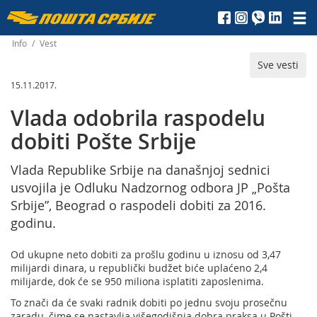
Пошта
Србије
Info
/
Vest
Sve vesti
д.о.о.
15.11.2017.
Vlada odobrila raspodelu
dobiti Pošte Srbije
Vlada Republike Srbije na današnjoj sednici
usvojila je Odluku Nadzornog odbora JP „Pošta
Srbije”, Beograd o raspodeli dobiti za 2016.
godinu.
Od ukupne neto dobiti za prošlu godinu u iznosu od 3,47
milijardi dinara, u republički budžet biće uplaćeno 2,4
milijarde, dok će se 950 miliona isplatiti zaposlenima.
To znači da će svaki radnik dobiti po jednu svoju prosečnu
zaradu, čime se nastavlja višegodišnja dobra praksa u Pošti