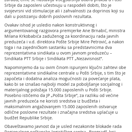
Srbije da zaposleni učestvuju u raspodeli dobiti, što je
svojevrsni vid stimulacije ali i zahvalnosti za doprinos koji su
dali u postizanju dobrih poslovnih rezultata.
Ovakav ishod je usledio nakon konstruktivnog i
argumentovanog razgovora premijerke Ane Brnabić, ministra
Milana Krkobabića zaduženog za koordinaciju rada javnih
preduzeća i v.d. direktora Pošte Srbije Mire Petrović, a nakon
toga i na zajedničkom sastanku sa predstavnicima dva
reprezentativna sindikata u ovom javnom preduzeću –
Sindikata PTT Srbije i Sindikata PTT „Nezavisnost”.
Napominjemo da su ovim činom ispunjeni ključni zahtevi obe
reprezentativne sindikalne centrale u Pošti Srbije, s tim što je
započeta i dodatna analiza mogućnosti za povećanje plata,
kako bi se iznašao najbolji model za poboljšanje socijalnog i
materijalnog položaja 15.000 zaposlenih u Pošti Srbije.
Posebno ističemo da JP „Pošta Srbije”, za razliku od većine
javnih preduzeća ne koristi sredstva iz budžeta i
maksimalnim angažovanjem 15.000 zaposlenih ostvaruje
odlične poslovne rezultate i značajna sredstva uplaćuje u
budžet Republike Srbije.
Obaveštavamo javnost da je usled nezakonite blokade rada
Regionalnog poštansko-logističkog centra „Beograd”, koji