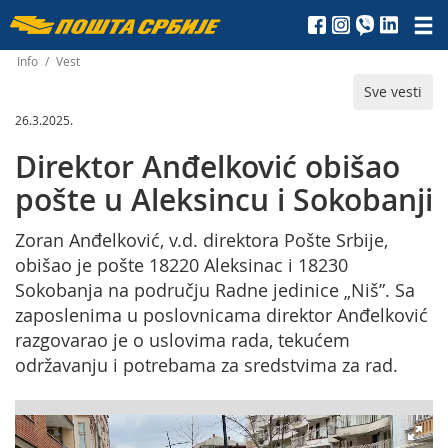
Пошта
Србије
Info
/
Vest
Sve vesti
д.о.о.
26.3.2025.
Direktor Anđelković obišao
pošte u Aleksincu i Sokobanji
Zoran Anđelković, v.d. direktora Pošte Srbije,
obišao je pošte 18220 Aleksinac i 18230
Sokobanja na području Radne jedinice „Niš”. Sa
zaposlenima u poslovnicama direktor Anđelković
razgovarao je o uslovima rada, tekućem
održavanju i potrebama za sredstvima za rad.