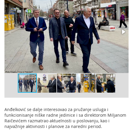
Anđelković se dalje interesovao za pružanje usluga i
funkcionisanje niške radne jedinice i sa direktorom Miljanom
Raičevićem razmatrao aktuelnosti u poslovanju, kao i
najvažnije aktivnosti i planove za naredni period.