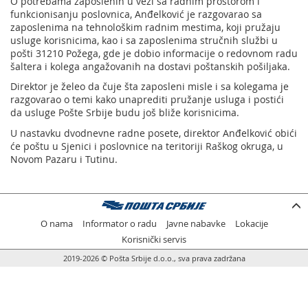
O potrebama zaposlenih u vezi sa radnim prostorom i
funkcionisanju poslovnica, Anđelković je razgovarao sa
zaposlenima na tehnološkim radnim mestima, koji pružaju
usluge korisnicima, kao i sa zaposlenima stručnih službi u
pošti 31210 Požega, gde je dobio informacije o redovnom radu
šaltera i kolega angažovanih na dostavi poštanskih pošiljaka.
Direktor je želeo da čuje šta zaposleni misle i sa kolegama je
razgovarao o temi kako unaprediti pružanje usluga i postići
da usluge Pošte Srbije budu još bliže korisnicima.
U nastavku dvodnevne radne posete, direktor Anđelković obići
će poštu u Sjenici i poslovnice na teritoriji Raškog okruga, u
Novom Pazaru i Tutinu.
O nama
Informator o radu
Javne nabavke
Lokacije
Korisnički servis
2019-2026 © Pošta Srbije d.o.o., sva prava zadržana