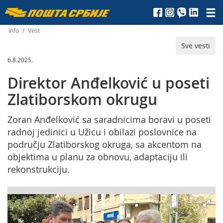
Пошта
Србије
Info
/
Vest
Sve vesti
д.о.о.
6.8.2025.
Direktor Anđelković u poseti
Zlatiborskom okrugu
Zoran Anđelković sa saradnicima boravi u poseti
radnoj jedinici u Užicu i obilazi poslovnice na
području Zlatiborskog okruga, sa akcentom na
objektima u planu za obnovu, adaptaciju ili
rekonstrukciju.