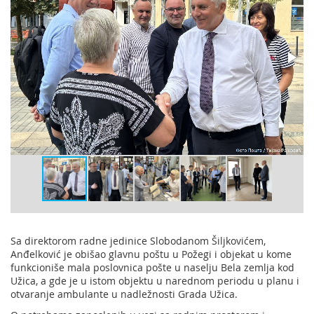
Sa direktorom radne jedinice Slobodanom Šiljkovićem,
Anđelković je obišao glavnu poštu u Požegi i objekat u kome
funkcioniše mala poslovnica pošte u naselju Bela zemlja kod
Užica, a gde je u istom objektu u narednom periodu u planu i
otvaranje ambulante u nadležnosti Grada Užica.