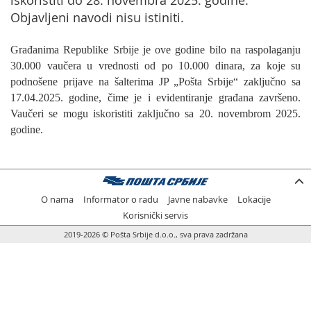
iskoristiti do 28. novembra 2025. godine.
Objavljeni navodi nisu istiniti.
Građanima Republike Srbije je ove godine bilo na raspolaganju
30.000 vaučera u vrednosti od po 10.000 dinara, za koje su
podnošene prijave na šalterima JP „Pošta Srbije“ zaključno sa
17.04.2025. godine, čime je i evidentiranje građana završeno.
Vaučeri se mogu iskoristiti zaključno sa 20. novembrom 2025.
godine.
O nama
Informator o radu
Javne nabavke
Lokacije
Korisnički servis
2019-2026 © Pošta Srbije d.o.o., sva prava zadržana