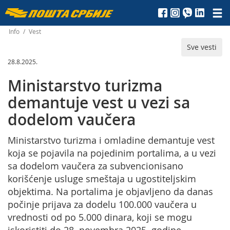
Пошта
Србије
Info
/
Vest
Sve vesti
д.о.о.
28.8.2025.
Ministarstvo turizma
demantuje vest u vezi sa
dodelom vaučera
Ministarstvo turizma i omladine demantuje vest
koja se pojavila na pojedinim portalima, a u vezi
sa dodelom vaučera za subvencionisano
korišćenje usluge smeštaja u ugostiteljskim
objektima. Na portalima je objavljeno da danas
počinje prijava za dodelu 100.000 vaučera u
vrednosti od po 5.000 dinara, koji se mogu