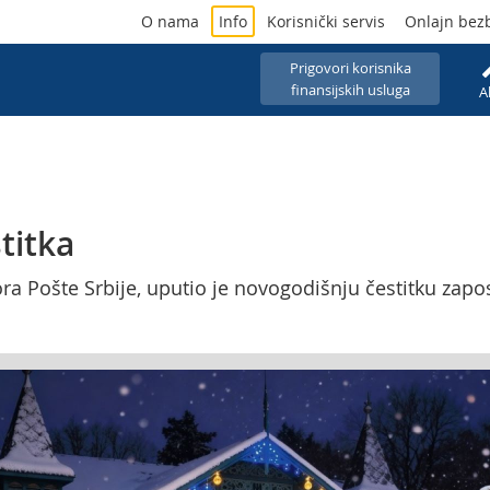
O nama
Info
Korisnički servis
Onlajn bez
Prigovori korisnika
finansijskih usluga
A
titka
ora Pošte Srbije, uputio je novogodišnju čestitku zapo