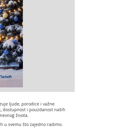
zuje ljude, porodice i važne
t, dostupnost i pouzdanost naših
nevnog života.
peh u svemu što zajedno radimo.