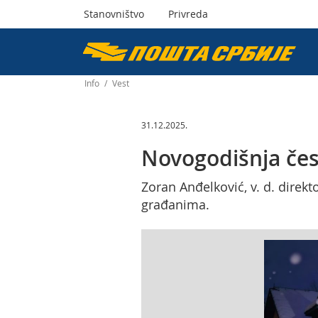
Stanovništvo
Privreda
Пошта
Србије
Info
/
Vest
д.о.о.
31.12.2025.
Novogodišnja čes
Zoran Anđelković, v. d. direkt
građanima.