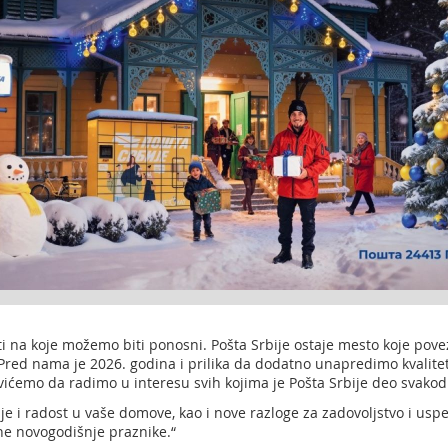
i na koje možemo biti ponosni. Pošta Srbije ostaje mesto koje pove
Pred nama je 2026. godina i prilika da dodatno unapredimo kvalite
ićemo da radimo u interesu svih kojima je Pošta Srbije deo svakod
e i radost u vaše domove, kao i nove razloge za zadovoljstvo i us
e novogodišnje praznike.“