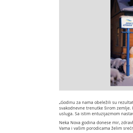
„Godinu za nama obeležili su rezultat
svakodnevne trenutke širom zemlje. 
usluga. Sa istim entuzijazmom nastav
Neka Nova godina donese mir, zdravlj
Vama i vašim porodicama želim srećn