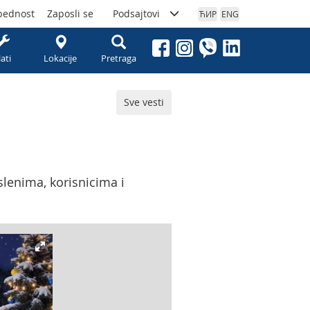
bednost
Zaposli se
Podsajtovi
ЋИР
ENG
lati
Lokacije
Pretraga
Sve vesti
slenima, korisnicima i