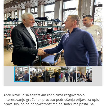
Anđelković je sa šalterskim radnicima razgovarao o
interesovanju građana i procesu podnošenja prijava za upis
prava svojine na nepokretnostima na šalterima pošta. Sa