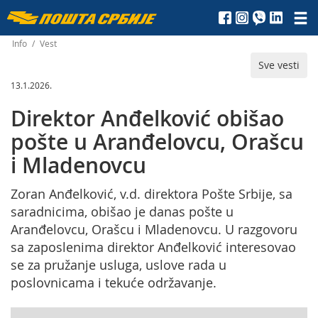
Пошта
Србије
Info
/
Vest
Sve vesti
д.о.о.
13.1.2026.
Direktor Anđelković obišao
pošte u Aranđelovcu, Orašcu
i Mladenovcu
Zoran Anđelković, v.d. direktora Pošte Srbije, sa
saradnicima, obišao je danas pošte u
Aranđelovcu, Orašcu i Mladenovcu. U razgovoru
sa zaposlenima direktor Anđelković interesovao
se za pružanje usluga, uslove rada u
poslovnicama i tekuće održavanje.