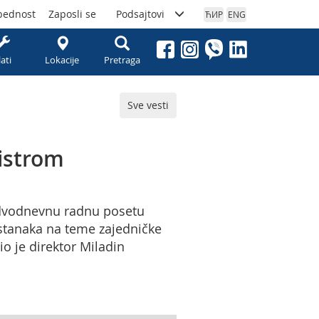
bednost
Zaposli se
Podsajtovi
ЋИР
ENG
lati
Lokacije
Pretraga
Sve vesti
istrom
a dvodnevnu radnu posetu
astanaka na teme zajedničke
io je direktor Miladin