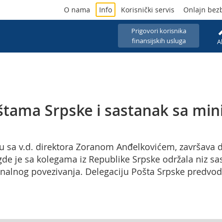
O nama
Info
Korisnički servis
Onlajn bez
Prigovori korisnika
finansijskih usluga
A
tama Srpske i sastanak sa min
elu sa v.d. direktora Zoranom Anđelkovićem, završav
gde je sa kolegama iz Republike Srpske održala niz s
gionalnog povezivanja. Delegaciju Pošta Srpske predvod