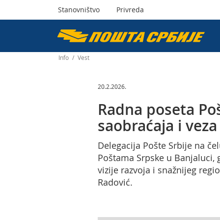
Stanovništvo
Privreda
Пошта
Србије
Info
/
Vest
д.о.о.
20.2.2026.
Radna poseta Poš
saobraćaja i veza
Delegacija Pošte Srbije na č
Poštama Srpske u Banjaluci, 
vizije razvoja i snažnijeg re
Radović.