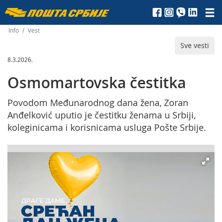
Пошта
Србије
Info
/
Vest
Sve vesti
д.о.о.
8.3.2026.
Osmomartovska čestitka
Povodom Međunarodnog dana žena, Zoran
Anđelković uputio je čestitku ženama u Srbiji,
koleginicama i korisnicama usluga Pošte Srbije.