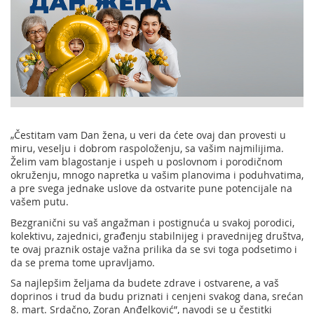
„Čestitam vam Dan žena, u veri da ćete ovaj dan provesti u
miru, veselju i dobrom raspoloženju, sa vašim najmilijima.
Želim vam blagostanje i uspeh u poslovnom i porodičnom
okruženju, mnogo napretka u vašim planovima i poduhvatima,
a pre svega jednake uslove da ostvarite pune potencijale na
vašem putu.
Bezgranični su vaš angažman i postignuća u svakoj porodici,
kolektivu, zajednici, građenju stabilnijeg i pravednijeg društva,
te ovaj praznik ostaje važna prilika da se svi toga podsetimo i
da se prema tome upravljamo.
Sa najlepšim željama da budete zdrave i ostvarene, a vaš
doprinos i trud da budu priznati i cenjeni svakog dana, srećan
8. mart. Srdačno, Zoran Anđelković”, navodi se u čestitki