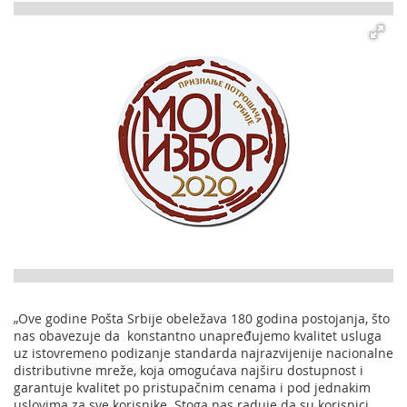
„Ove godine Pošta Srbije obeležava 180 godina postojanja, što
nas obavezuje da konstantno unapređujemo kvalitet usluga
uz istovremeno podizanje standarda najrazvijenije nacionalne
distributivne mreže, koja omogućava najširu dostupnost i
garantuje kvalitet po pristupačnim cenama i pod jednakim
uslovima za sve korisnike. Stoga nas raduje da su korisnici