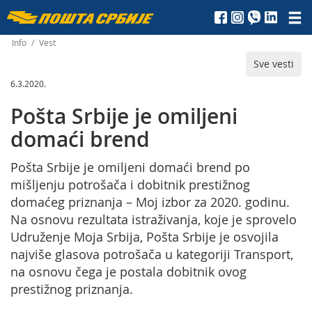
Пошта
Србије
Info
/
Vest
Sve vesti
д.о.о.
6.3.2020.
Pošta Srbije je omiljeni
domaći brend
Pošta Srbije je omiljeni domaći brend po
mišljenju potrošača i dobitnik prestižnog
domaćeg priznanja – Moj izbor za 2020. godinu.
Na osnovu rezultata istraživanja, koje je sprovelo
Udruženje Moja Srbija, Pošta Srbije je osvojila
najviše glasova potrošača u kategoriji Transport,
na osnovu čega je postala dobitnik ovog
prestižnog priznanja.