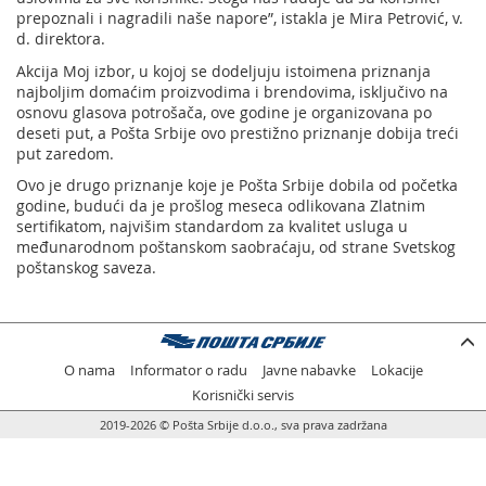
prepoznali i nagradili naše napore”, istakla je Mira Petrović, v.
d. direktora.
Akcija Moj izbor, u kojoj se dodeljuju istoimena priznanja
najboljim domaćim proizvodima i brendovima, isključivo na
osnovu glasova potrošača, ove godine je organizovana po
deseti put, a Pošta Srbije ovo prestižno priznanje dobija treći
put zaredom.
Ovo je drugo priznanje koje je Pošta Srbije dobila od početka
godine, budući da je prošlog meseca odlikovana Zlatnim
sertifikatom, najvišim standardom za kvalitet usluga u
međunarodnom poštanskom saobraćaju, od strane Svetskog
poštanskog saveza.
O nama
Informator o radu
Javne nabavke
Lokacije
Korisnički servis
2019-2026 © Pošta Srbije d.o.o., sva prava zadržana