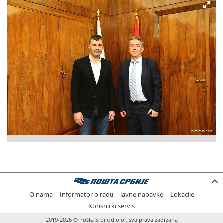
O nama
Informator o radu
Javne nabavke
Lokacije
Korisnički servis
2019-2026 © Pošta Srbije d.o.o., sva prava zadržana