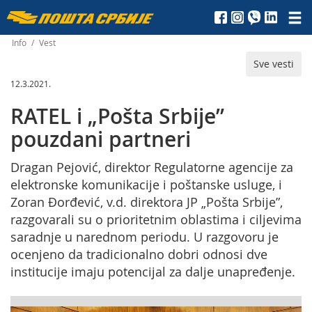
Пошта
Србије
Info
/
Vest
Sve vesti
д.о.о.
12.3.2021.
RATEL i „Pošta Srbije”
pouzdani partneri
Dragan Pejović, direktor Regulatorne agencije za
elektronske komunikacije i poštanske usluge, i
Zoran Đorđević, v.d. direktora JP „Pošta Srbije”,
razgovarali su o prioritetnim oblastima i ciljevima
saradnje u narednom periodu. U razgovoru je
ocenjeno da tradicionalno dobri odnosi dve
institucije imaju potencijal za dalje unapređenje.