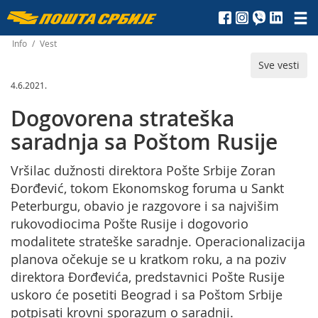
Пошта
Србије
Info
/
Vest
Sve vesti
д.о.о.
4.6.2021.
Dogovorena strateška
saradnja sa Poštom Rusije
Vršilac dužnosti direktora Pošte Srbije Zoran
Đorđević, tokom Ekonomskog foruma u Sankt
Peterburgu, obavio je razgovore i sa najvišim
rukovodiocima Pošte Rusije i dogovorio
modalitete strateške saradnje. Operacionalizacija
planova očekuje se u kratkom roku, a na poziv
direktora Đorđevića, predstavnici Pošte Rusije
uskoro će posetiti Beograd i sa Poštom Srbije
potpisati krovni sporazum o saradnji.