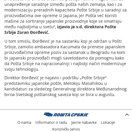
unapređenje saradnje između pošta naših zemalja, kao i za
modernizaciju preradnih kapaciteta Pošte Srbije u saradnji sa
proizvođačima ove opreme iz Japana, jer Pošta već koristi
mašine za sortiranje japanske proizvodnje koje se smatraju
među najboljima u svetu“,
izjavio je v.d. direktora Pošte
Srbije Zoran Đorđević.
U tom smislu, Đorđević je na sastanku koji je održan u Pošti
Srbije, zamolio ambasadora Kacumata da prenese japanskim
proizvođačima opreme poziv za sastanak u Beogradu na kom
bi japanski proizvođači mogli savetodavno da pomognu kako
da Pošta Srbije na najracionalniji i najbolji način modernizuje
svoju tehnologiju.
Direktor Đorđević je najavio i podršku „Pošte Srbije“
predstavniku japanske pošte, Metokiju Masahikou u
kandidaturi za sledećeg Generalnog direktora Međunarodnog
biroa Svetskog poštanskog saveza koji se bira u avgustu.
O nama
Informator o radu
Javne nabavke
Lokacije
Korisnički servis