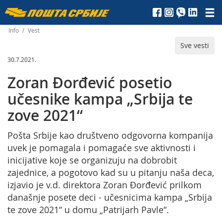
Пошта
Србије
Info
/
Vest
Sve vesti
д.о.о.
30.7.2021.
Zoran Đorđević posetio
učesnike kampa „Srbija te
zove 2021“
Pošta Srbije kao društveno odgovorna kompanija
uvek je pomagala i pomagaće sve aktivnosti i
inicijative koje se organizuju na dobrobit
zajednice, a pogotovo kad su u pitanju naša deca,
izjavio je v.d. direktora Zoran Đorđević prilkom
današnje posete deci - učesnicima kampa „Srbija
te zove 2021“ u domu „Patrijarh Pavle“.