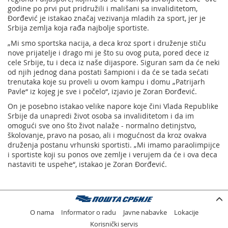
godine po prvi put pridružili i mališani sa invaliditetom,
Đorđević je istakao značaj vezivanja mladih za sport, jer je
Srbija zemlja koja rađa najbolje sportiste.
„Mi smo sportska nacija, a deca kroz sport i druženje stiču
nove prijatelje i drago mi je što su ovog puta, pored dece iz
cele Srbije, tu i deca iz naše dijaspore. Siguran sam da će neki
od njih jednog dana postati šampioni i da će se tada sećati
trenutaka koje su proveli u ovom kampu i domu „Patrijarh
Pavle“ iz kojeg je sve i počelo“, izjavio je Zoran Đorđević.
On je posebno istakao velike napore koje čini Vlada Republike
Srbije da unapredi život osoba sa invaliditetom i da im
omogući sve ono što život nalaže - normalno detinjstvo,
školovanje, pravo na posao, ali i mogućnost da kroz ovakva
druženja postanu vrhunski sportisti. „Mi imamo paraolimpijce
i sportiste koji su ponos ove zemlje i verujem da će i ova deca
nastaviti te uspehe“, istakao je Zoran Đorđević.
O nama
Informator o radu
Javne nabavke
Lokacije
Korisnički servis