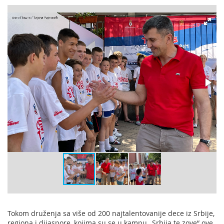
Tokom druženja sa više od 200 najtalentovanije dece iz Srbije,
regiona i dijaspore, kojima su se u kampu „Srbija te zove“ ove