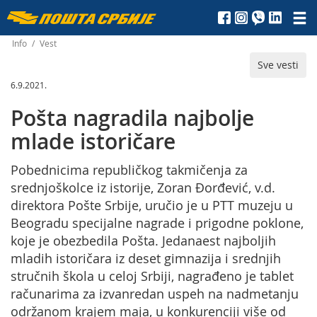
Пошта
Србије
Info
/
Vest
Sve vesti
д.о.о.
6.9.2021.
Pošta nagradila najbolje
mlade istoričare
Pobednicima republičkog takmičenja za
srednjoškolce iz istorije, Zoran Đorđević, v.d.
direktora Pošte Srbije, uručio je u PTT muzeju u
Beogradu specijalne nagrade i prigodne poklone,
koje je obezbedila Pošta. Jedanaest najboljih
mladih istoričara iz deset gimnazija i srednjih
stručnih škola u celoj Srbiji, nagrađeno je tablet
računarima za izvanredan uspeh na nadmetanju
održanom krajem maja, u konkurenciji više od