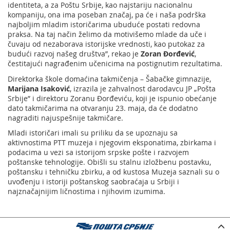
identiteta, a za Poštu Srbije, kao najstariju nacionalnu
kompaniju, ona ima poseban značaj, pa će i naša podrška
najboljim mladim istoričarima ubuduće postati redovna
praksa. Na taj način želimo da motivišemo mlade da uče i
čuvaju od nezaborava istorijske vrednosti, kao putokaz za
budući razvoj našeg društva”, rekao je
Zoran Đorđević
,
čestitajući nagrađenim učenicima na postignutim rezultatima.
Direktorka škole domaćina takmičenja – Šabačke gimnazije,
Marijana Isaković
, izrazila je zahvalnost darodavcu JP „Pošta
Srbije” i direktoru Zoranu Đorđeviću, koji je ispunio obećanje
dato takmičarima na otvaranju 23. maja, da će dodatno
nagraditi najuspešnije takmičare.
Mladi istoričari imali su priliku da se upoznaju sa
aktivnostima PTT muzeja i njegovim eksponatima, zbirkama i
podacima u vezi sa istorijom srpske pošte i razvojem
poštanske tehnologije. Obišli su stalnu izložbenu postavku,
poštansku i tehničku zbirku, a od kustosa Muzeja saznali su o
uvođenju i istoriji poštanskog saobraćaja u Srbiji i
najznačajnijim ličnostima i njihovim izumima.