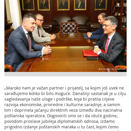
„Maroko nam je važan partner i prijatelj, sa kojim još uvek ne
sarađujemo koliko bi bilo moguće. Današnji sastanak je u cilju
sagledavanja naše uloge i podrške, koja bi pratila ciljeve
razvoja ekonomske, privredne i kulturne saradnje, a samim
tim i doprinela jačanju direktnih veza između dva nacinalna
poštanska operatora. Dogovorili smo se i da iduće godine,
povodom proslave jubileja diplomatskih odnosa, izdamo
prigodno izdanje poštanskih maraka u tu čast, kojim ćemo