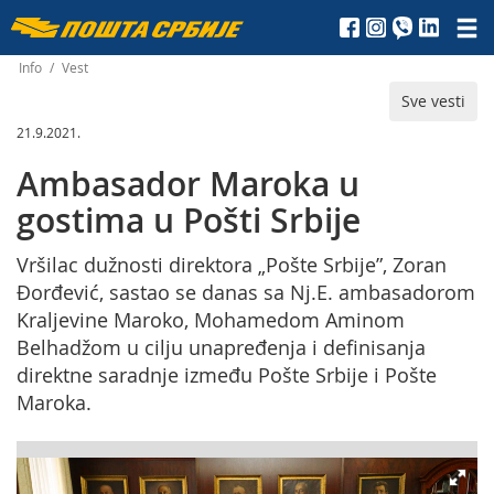
Пошта
Србије
Info
/
Vest
Sve vesti
д.о.о.
21.9.2021.
Ambasador Maroka u
gostima u Pošti Srbije
Vršilac dužnosti direktora „Pošte Srbije”, Zoran
Đorđević, sastao se danas sa Nj.E. ambasadorom
Kraljevine Maroko, Mohamedom Aminom
Belhadžom u cilju unapređenja i definisanja
direktne saradnje između Pošte Srbije i Pošte
Maroka.