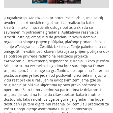
„Digitalizacija, kao razvojni prioritet Pošte Srbije, ima za cilj
uvođenje elektronskih mogućnosti za realizaciju kako
klasičnih, tako i inovativnih usluga pošte, u skladu sa
savremenim potrebama građana. Aplikativna rešenja će,
između ostalog, omogućiti da građani iz svojih domova
organizuju slanje i prijem pošiljaka, plaćanje prinadležnosti,
slanje eTelegrama i eČestitki. Uz to, uvođenje paketomata će
omogućiti fleksibilnost rokova i lokacija za prijem pošiljaka dok
za potrebe privrede radimo na realizaciji projekta
eArhiviranja. Istovremeno, segment osiguranja, u kom je Pošta
Srbije prisutna već nekoliko godina kroz saradnju sa Dunav
osiguranjem, čije usluge su građanima dostupne na šalterima
pošta, ocenjen je kao jedan od poslovnih prioriteta imajući u
vidu rast prakse u razvijenim evropskim zemljama gde se
osiguranje približava klijentima upravo preko poštanskih
operatora. Zato ćemo zajedno sa partnerima iz delatnosti
osiguranja raditi na tome da čitav spektar, kako trenutno
dostupnih, tako i novih usluga osiguranja, građanima bude
dostupan i putem digitalnih rešenja, pri čemu su prednosti za
Poštu upotpunjenje asortimana usluga, optimizacija