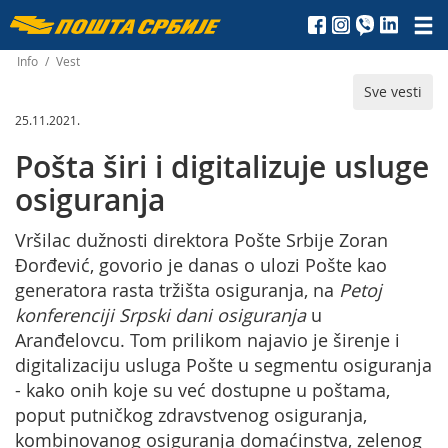
Пошта
Србије
Info
/
Vest
Sve vesti
д.о.о.
25.11.2021.
Pošta širi i digitalizuje usluge
osiguranja
Vršilac dužnosti direktora Pošte Srbije Zoran
Đorđević, govorio je danas o ulozi Pošte kao
generatora rasta tržišta osiguranja, na
Petoj
konferenciji Srpski dani osiguranja
u
Aranđelovcu. Tom prilikom najavio je širenje i
digitalizaciju usluga Pošte u segmentu osiguranja
- kako onih koje su već dostupne u poštama,
poput putničkog zdravstvenog osiguranja,
kombinovanog osiguranja domaćinstva, zelenog