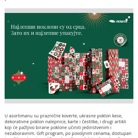
U asortimanu su praznične koverte, ukrasne poklon kese,
dekorativne poklon nalepnice, karte i čestitke, i drugi artikli
koji će pažljivo birane poklone učiniti jedinstvenim i
nezaboravnim. Gift program, po povoljnim cenama, dostupan