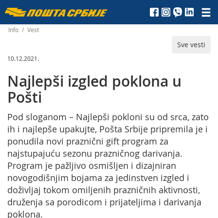
Пошта
Србије
Info
/
Vest
Sve vesti
д.о.о.
10.12.2021.
Najlepši izgled poklona u
Pošti
Pod sloganom – Najlepši pokloni su od srca, zato
ih i najlepše upakujte, Pošta Srbije pripremila je i
ponudila novi praznični gift program za
najstupajuću sezonu prazničnog darivanja.
Program je pažljivo osmišljen i dizajniran
novogodišnjim bojama za jedinstven izgled i
doživljaj tokom omiljenih prazničnih aktivnosti,
druženja sa porodicom i prijateljima i darivanja
poklona.