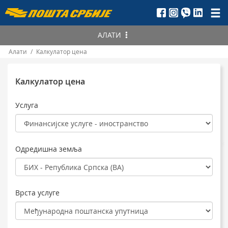
Пошта
Србије
АЛАТИ
д.о.о.
Алати
/
Калкулатор цена
Пронађите
ПАК
Пратите статус
Калкулатор цена
Уручење
Пошиљке
Калкулатор цена
Услуга
Телеграма
Србија
Постнет упутнице
Иностранство
Поштанске упутнице
Одредишна земља
Врста услуге