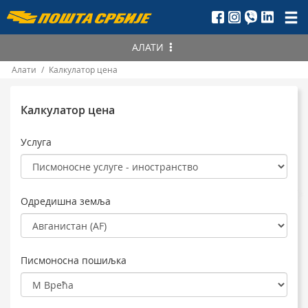
Пошта
Србије
АЛАТИ
д.о.о.
Алати
/
Калкулатор цена
Пронађите
ПАК
Пратите статус
Калкулатор цена
Уручење
Пошиљке
Калкулатор цена
Услуга
Телеграма
Србија
Постнет упутнице
Иностранство
Поштанске упутнице
Одредишна земља
Писмоносна пошиљка