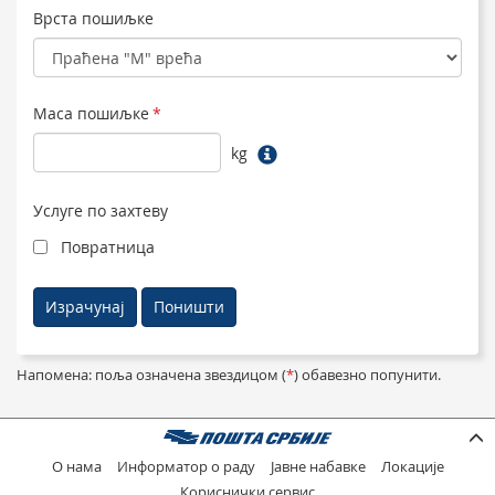
Врста пошиљке
Маса пошиљке
*
kg
Услуге по захтеву
Повратница
Напомена: поља означена звездицом (
*
) обавезно попунити.
О нама
Информатор о раду
Јавне набавке
Локације
Кориснички сервис