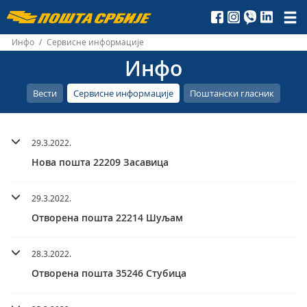
Пошта
Србије
Инфо
/
Сервисне информације
Инфо
д.о.о.
Вести
Сервисне информације
Поштански гласник
29.3.2022.
Нова пошта 22209 Засавица
29.3.2022.
Отворена пошта 22214 Шуљам
28.3.2022.
Отворена пошта 35246 Стубица