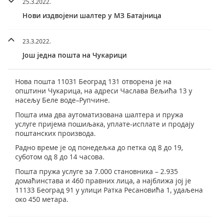
25.3.2022.
Нови издвојени шалтер у МЗ Батајница
23.3.2022.
Још једна пошта на Чукарици
Нова пошта 11031 Београд 131 отворена је на
општини Чукарица, на адреси Часлава Вељића 13 у
насељу Беле воде–Рупчине.
Пошта има два аутоматизована шалтера и пружа
услуге пријема пошиљака, уплате-исплате и продају
поштанских производа.
Радно време је од понедељка до петка од 8 до 19,
суботом од 8 до 14 часова.
Пошта пружа услуге за 7.000 становника – 2.935
домаћинстава и 460 правних лица, а најближа јој је
11133 Београд 91 у улици Ратка Ресановића 1, удаљена
око 450 метара.