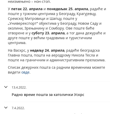
неизмењено – нон-стоп.
У
петак
22.
априла
и
понедељак 25. априла
, радиће и
поште у тржним центрима у Београду, Крагујевцу,
Сремској Митровици и Шапцу, поште у
„Универекспорт” објектима у Београду, Новом Саду и
околини, Зрењанину и Сомбору. Ове поште биће
отворене и у
суботу 23. априла
, а тог дана дежураће и
друге поште у већим градовима и туристичким
центрима.
На Васкрс, у
недељу 24. априла
, радиће београдска
Главна пошта, пошта на аеродрому Никола Тесла и
поште на граничним и административним прелазима.
Списак дежурних пошта са радним временима можете
видети
овде
.
13.4.2022.
Радно време пошта за католички Ускрс
7.4.2022.