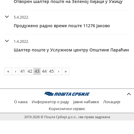
Отворен шалтер поште на Зеленој пијаци у Ужицу
5.4.2022.
Продужено радно време поште 11276 Јаково
1.4.2022.
Шалтер поште у Услужном центру Општине Параћин
«
‹
41
42
43
44
45
›
»
О нама
Информатор о раду
Јавне набавке
Локације
Кориснички сервис
2019-2026 © Пошта Србије д.о.о., сва права задржана