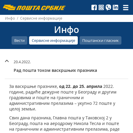
Пошта
Србије
Инфо
/
Сервисне информације
Инфо
д.о.о.
Вести
Сервисне информације
Поштански гласник
20.4.2022.
Рад пошта током васкршњих празника
За васкршње празнике,
од
22
. до
25
. априла
2022.
године, радиће дежурне поште у Београду и другим
градовима и поште на граничним и
административним прелазима – укупно 72 поште у
целој земљи.
Свих дана празника, Главна пошта у Таковској 2 у
Београду, пошта на аеродрому Никола Тесла и поштe
на граничним и административним прелазима, радe