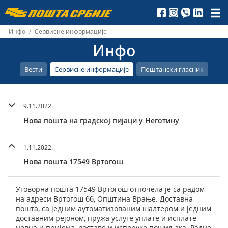
Пошта
Србије
Инфо
/
Сервисне информације
Инфо
д.о.о.
Вести
Сервисне информације
Поштански гласник
9.11.2022.
Нова пошта на градској пијаци у Неготину
1.11.2022.
Нова пошта 17549 Вртогош
Уговорна пошта 17549 Вртогош отпочела је са радом
на адреси Вртогош бб, Општинa Врање. Доставна
пошта, са једним аутоматизованим шалтером и једним
доставним рејоном, пружа услуге уплате и исплате
новца и пријема, доставе и испоруке пошиљака. Радно