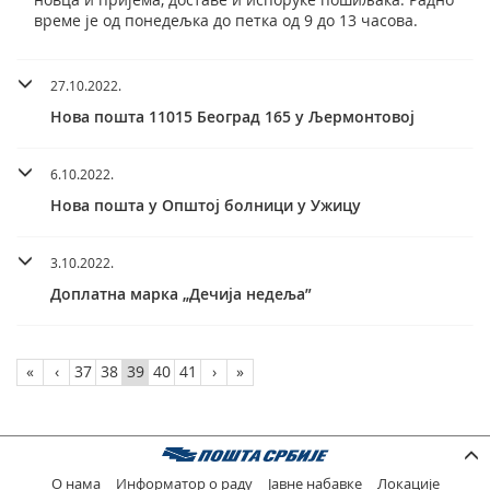
време је од понедељка до петка од 9 до 13 часова.
27.10.2022.
Нова пошта 11015 Београд 165 у Љермонтовој
6.10.2022.
Нова пошта у Општој болници у Ужицу
3.10.2022.
Доплатна марка „Дечија недеља”
«
‹
37
38
39
40
41
›
»
О нама
Информатор о раду
Јавне набавке
Локације