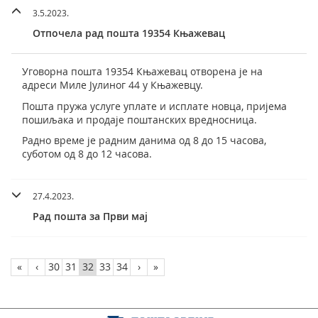
3.5.2023.
Отпочела рад пошта 19354 Књажевац
Уговорна пошта 19354 Књажевац отворена је на
адреси Миле Јулиног 44 у Књажевцу.
Пошта пружа услуге уплате и исплате новца, пријема
пошиљака и продаје поштанских вредносница.
Радно време је радним данима од 8 до 15 часова,
суботом од 8 до 12 часова.
27.4.2023.
Рaд пошта за Први мај
«
‹
30
31
32
33
34
›
»