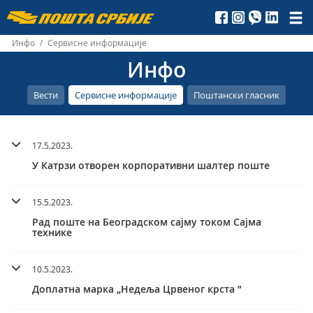
Пошта
Србије
Инфо
/
Сервисне информације
Инфо
д.о.о.
Вести
Сервисне информације
Поштански гласник
17.5.2023.
У Катрзи отворен корпоративни шалтер поште
15.5.2023.
Рад поште на Београдском сајму током Сајма
технике
10.5.2023.
Доплатна марка „Недеља Црвеног крста ”