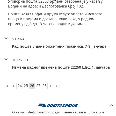
Уговорна пошта 32303 Брђани отворена је у насељу
Брђани на адреси Деспотовачка број 102.
Пошта 32303 Брђани пружа услуге уплате и исплате
новца и пријема и доставе пошиљака, у радном
времену од 8 до 13 часова радним данима.
5.1.2024.
Рад пошта у дане божићних празника, 7-8. јануара
31.12.2023.
Измена радног времена поште 22260 Шид 1. јануара
«
‹
24
25
26
27
28
›
»
О нама
Информатор о раду
Јавне набавке
Локације