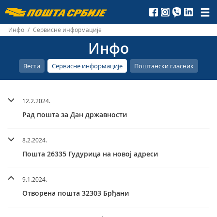
Пошта
Србије
Инфо
/
Сервисне информације
Инфо
д.о.о.
Вести
Сервисне информације
Поштански гласник
12.2.2024.
Рад пошта за Дан државности
8.2.2024.
Пошта 26335 Гудурица на новој адреси
9.1.2024.
Отворена пошта 32303 Брђани