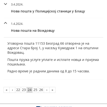
3.4.2024.
Нова пошта у Полицијској станици у Блацу
1.4.2024.
Нова пошта на Вождовцу
Уговорна пошта 11153 Београд 66 отворена је на
адреси Стара број 1, у насељу Кумодраж 1 на општини
Вождовац.
Пошта пружа услуге уплате и исплате новца и пријема
пошиљака.
Радно време је радним данима од 8 до 15 часова.
«
‹
22
23
24
25
26
›
»