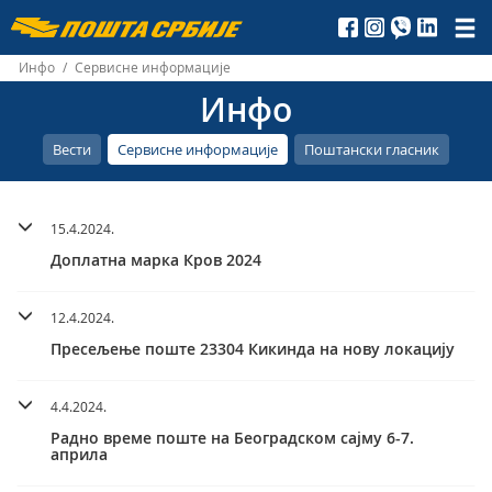
Пошта
Србије
Инфо
/
Сервисне информације
Инфо
д.о.о.
Вести
Сервисне информације
Поштански гласник
15.4.2024.
Доплатна марка Кров 2024
12.4.2024.
Пресељење поште 23304 Кикинда на нову локацију
4.4.2024.
Радно време поште на Београдском сајму 6-7.
априла