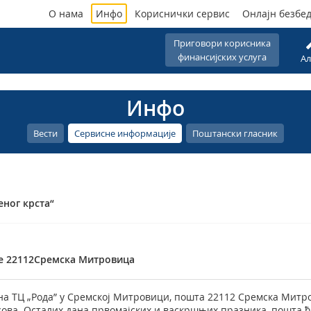
О нама
Инфо
Кориснички сервис
Онлајн безбе
Приговори корисника
финансијских услуга
Ал
Инфо
Вести
Сервисне информације
Поштански гласник
ног крста“
е 22112Сремска Митровица
а ТЦ „Рода” у Сремској Митровици, пошта 22112 Сремска Митрови
асова. Осталих дана првомајских и васкршњих празника, пошта ћ