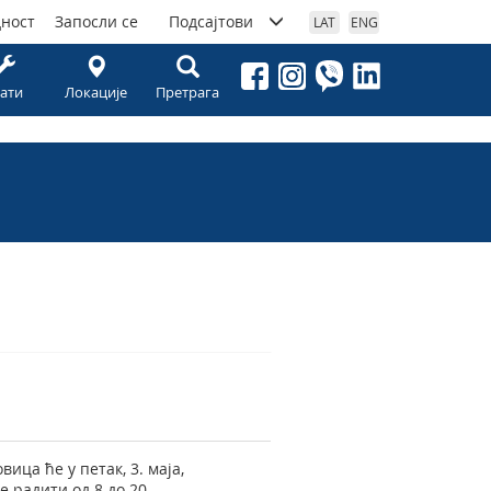
дност
Запосли се
Подсајтови
LAT
ENG
ати
Локације
Претрага
ца ће у петак, 3. маја,
е радити од 8 до 20