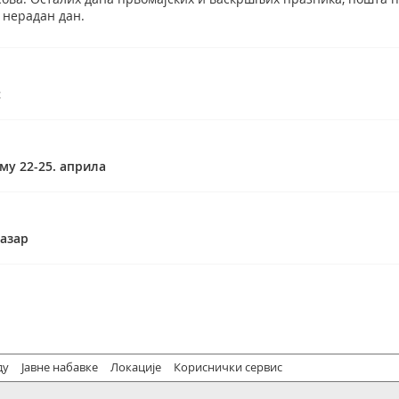
е нерадан дан.
с
му 22-25. априла
Пазар
ду
Јавне набавке
Локације
Кориснички сервис