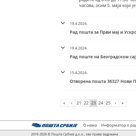
часова, осим 5. маја који ј
19.4.2024.
Рад пошта за Први мај и Ускр
19.4.2024.
Рад поште на Београдском сај
15.4.2024.
Отворена пошта 36327 Нови 
«
‹
21
22
23
24
25
›
»
О нама
Информатор о ра
2019-2026 © Пошта Србије д.о.о., сва права задржана