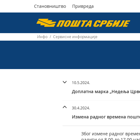
Становништво
Привреда
Пошта
Србије
Инфо
/
Сервисне информације
д.о.о.
10.5.2024.
Доплатна марка „Недеља Црве
30.4.2024.
Измена радног времена пошт
Због измене радног времен
радити од 8.00 до 17.00 ч