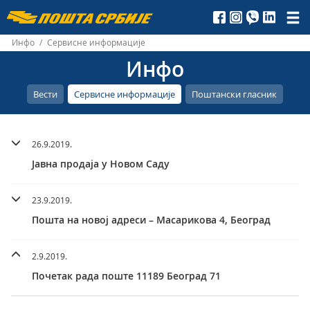
Пошта
Србије
Инфо
/
Сервисне информације
Инфо
д.о.о.
Вести
Сервисне информације
Поштански гласник
26.9.2019.
Јавна продаја у Новом Саду
23.9.2019.
Пошта на новој адреси – Масарикова 4, Београд
2.9.2019.
Почетак рада поште 11189 Београд 71