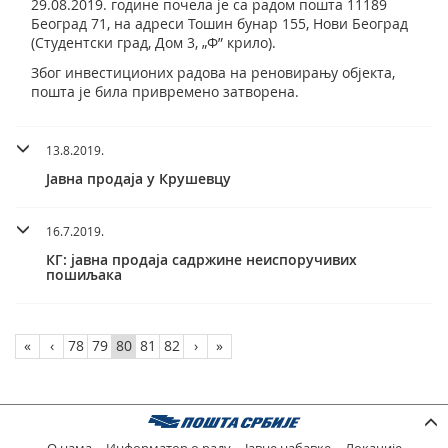
29.08.2019. године почела је са радом пошта 11189
Београд 71, на адреси Тошин бунар 155, Нови Београд
(Студентски град, Дом 3, „Ф” крило).
Због инвестиционих радова на реновирању објекта,
пошта је била привремено затворена.
13.8.2019.
Јавна продаја у Крушевцу
16.7.2019.
КГ: јавна продаја садржине неиспоручивих
пошиљака
«
‹
78
79
80
81
82
›
»