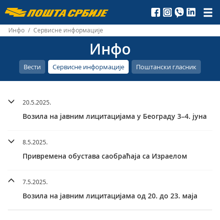
Пошта
Србије
Инфо
/
Сервисне информације
Инфо
д.о.о.
Вести
Сервисне информације
Поштански гласник
20.5.2025.
Возила на јавним лицитацијама у Београду 3–4. јуна
8.5.2025.
Привремена обустава саобраћаја са Израелом
7.5.2025.
Возила на јавним лицитацијама од 20. до 23. маја