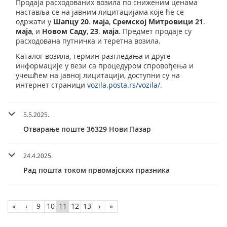
Продаја расходованих возила по сниженим ценама
наставља се на јавним лицитацијама које ће се
одржати у
Шапцу
20
.
маја
,
Сремској Митровици 21
.
маја
, и
Новом Саду
,
23
.
маја
. Предмет продаје су
расходована путничка и теретна возила.
Каталог возила, термин разгледања и друге
информације у вези са процедуром спровођења и
учешћем на јавној лицитацији, доступни су на
интернет страници
vozila.posta.rs/vozila/
.
5.5.2025.
Отварање поште 36329 Нови Пазар
24.4.2025.
Рад пошта током првомајских празника
«
‹
9
10
11
12
13
›
»