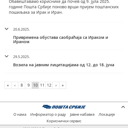
Обавештавамо кориснике да почев од 9. јула 2025.
године Пошта Србије поново врши пријем поштанских
пошиљака за Ирак и Иран.
20.6.2025.
Привремена обустава саобраћаја са Ираком и
Ираном
29.5.2025.
Возила на јавним лицитацијама од 12. до 18. јуна
«
‹
8
9
10
11
12
›
»
О нама
Информатор о раду
Јавне набавке
Локације
Кориснички сервис