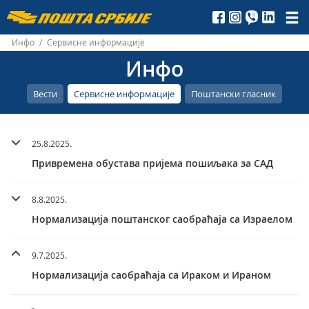
Пошта
Србије
Инфо
/
Сервисне информације
Инфо
д.о.о.
Вести
Сервисне информације
Поштански гласник
25.8.2025.
Привремена обустава пријема пошиљака за САД
8.8.2025.
Нормализација поштанског саобраћаја са Израелом
9.7.2025.
Нормализација саобраћаја са Ираком и Ираном