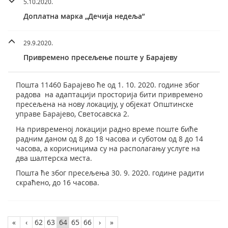
5.10.2020.
Доплатна марка „Дечија недеља”
29.9.2020.
Привремено пресељење поште у Барајеву
Пошта 11460 Барајево ће од 1. 10. 2020. године због
радова на адаптацији просторија бити привремено
пресељена на нову локацију, у објекат Општинске
управе Барајево, Светосавска 2.
На привременој локацији радно време поште биће
радним даном од 8 до 18 часова и суботом од 8 до 14
часова, а корисницима су на располагању услуге на
два шалтерска места.
Пошта ће због пресељења 30. 9. 2020. године радити
скраћено, до 16 часова.
«
‹
62
63
64
65
66
›
»