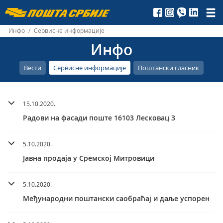
Пошта
Србије
Инфо
/
Сервисне информације
Инфо
д.о.о.
Вести
Сервисне информације
Поштански гласник
15.10.2020.
Радови на фасади поште 16103 Лесковац 3
5.10.2020.
Јавна продаја у Сремској Митровици
5.10.2020.
Међународни поштански саобраћај и даље успорен