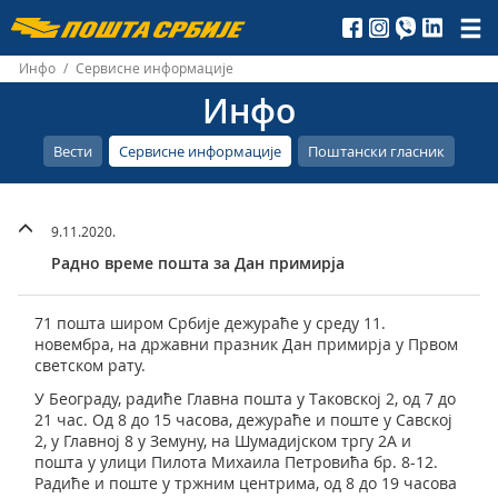
Пошта
Србије
Инфо
/
Сервисне информације
Инфо
д.о.о.
Вести
Сервисне информације
Поштански гласник
9.11.2020.
Радно време пошта за Дан примирја
71 пошта широм Србије дежураће у среду 11.
новембра, на државни празник Дан примирја у Првом
светском рату.
У Београду, радиће Главна пошта у Таковској 2, од 7 до
21 час. Од 8 до 15 часова, дежураће и поште у Савској
2, у Главној 8 у Земуну, на Шумадијском тргу 2А и
пошта у улици Пилота Михaила Петровића бр. 8-12.
Радиће и поште у тржним центрима, од 8 до 19 часова