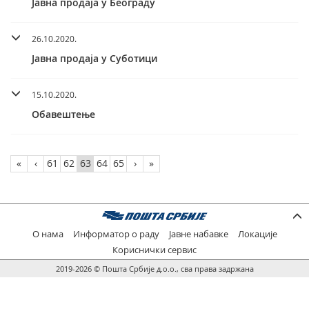
Јавна продаја у Београду
26.10.2020.
Јавна продаја у Суботици
15.10.2020.
Обавештење
«
‹
61
62
63
64
65
›
»
О нама
Информатор о раду
Јавне набавке
Локације
Кориснички сервис
2019-2026 © Пошта Србије д.о.о., сва права задржана