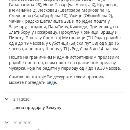
Гарашанина 28), Нови Пазар (ул. Авној-а Х), Крушевац
(Немањина 2), Лесковац (Светозара Марковића 1),
Смедерево (Карађорђева 10), Ужице (Обилићева 2),
Чачак (Градско шеталиште 28), и по једна пошта у
Зајечару, Јагодини, Параћину, Кикинди, Пријепољу, на
Златибору, у Пожаревцу, Прокупљу, Лозници, Вршцу и
Пироту. Пошта у Сремској Митровици (ТЦ Рода) радиће
од 8 до 19 часова, у Суботици (Бајски пут 58) од 9 до 16
часова, а пошта у Шапцу у ТЦ „Рода” од 8 до 14 часова.
Поште на граничним и административним прелазима
радиће нон-стоп, осим поште на граничном прелазу
Чукарка, која ће радити у периоду од 7 до 18.30 часова.
Списак пошта које ће дежурати током празника
можете погледати
овде
.
2.11.2020.
Јавна продаја у Земуну
30.10.2020.