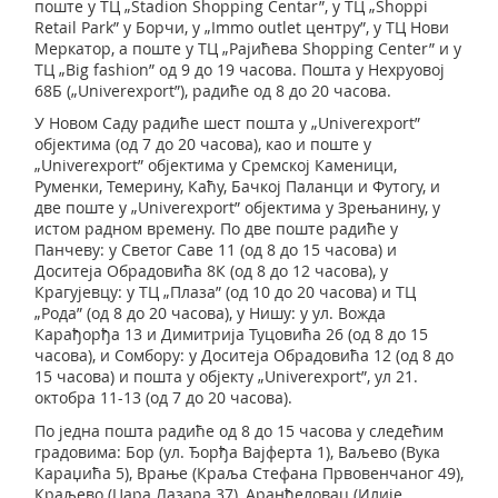
поште у ТЦ „Stadion Shopping Centar”, у ТЦ „Shoppi
Retail Park” у Борчи, у „Immo outlet центру”, у ТЦ Нови
Меркатор, а поште у ТЦ „Рајићева Shopping Center” и у
ТЦ „Big fashion” од 9 до 19 часова. Пошта у Нехруовој
68Б („Univerexpоrt”), радиће од 8 до 20 часова.
У Новом Саду радиће шест пошта у „Univerexpоrt”
објектима (од 7 до 20 часова), као и поште у
„Univerexpоrt” објектима у Сремској Каменици,
Руменки, Темерину, Каћу, Бачкој Паланци и Футогу, и
две поште у „Univerexport” објектима у Зрењанину, у
истом радном времену. По две поште радиће у
Панчеву: у Светог Саве 11 (од 8 до 15 часова) и
Доситеја Обрадовића 8К (од 8 до 12 часова), у
Крагујевцу: у ТЦ „Плаза” (од 10 до 20 часова) и ТЦ
„Рода” (од 8 до 20 часова), у Нишу: у ул. Вожда
Карађорђа 13 и Димитрија Туцовића 26 (од 8 до 15
часова), и Сомбору: у Доситеја Обрадовића 12 (од 8 до
15 часова) и пошта у објекту „Univerexport”, ул 21.
октобра 11-13 (од 7 до 20 часова).
По једна пошта радиће од 8 до 15 часова у следећим
градовима: Бор (ул. Ђорђа Вајферта 1), Ваљево (Вука
Караџића 5), Врање (Краља Стефана Првовенчаног 49),
Краљево (Цара Лазара 37), Аранђеловац (Илије